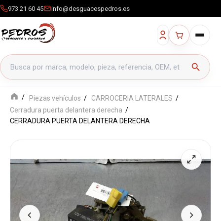
973 21 60 45
info@desguacespedros.es
Buscar productos
search
Piezas vehículos
CARROCERIA LATERALES
Cerradura puerta delantera derecha
CERRADURA PUERTA DELANTERA DERECHA