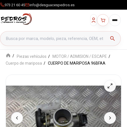
973 21 60 45
info@desguacespedros.es
Buscar productos
search
Piezas vehículos
MOTOR / ADMISION / ESCAPE
Cuerpo de mariposa
CUERPO DE MARIPOSA 96BFAA