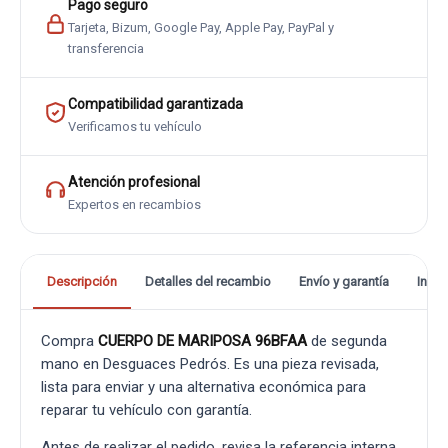
Pago seguro
Tarjeta, Bizum, Google Pay, Apple Pay, PayPal y
transferencia
Compatibilidad garantizada
Verificamos tu vehículo
Atención profesional
Expertos en recambios
Descripción
Detalles del recambio
Envío y garantía
Info
Compra
CUERPO DE MARIPOSA 96BFAA
de segunda
mano en Desguaces Pedrós. Es una pieza revisada,
lista para enviar y una alternativa económica para
reparar tu vehículo con garantía.
Antes de realizar el pedido, revisa la referencia interna,