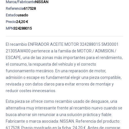
Marca/Fabricante
NISSAN
Referencia
617528
Estado
usado
Precio
24,20 €
MPN
324288015
El recambio ENFRIADOR ACEITE MOTOR 324288015 5M30001
21305AW400 pertenece a la familia de MOTOR / ADMISION /
ESCAPE, una de las zonas más importantes para el rendimiento,
el consumo, la respuesta del vehículo y el correcto
funcionamiento mecánico. En una reparación de motor,
admisión o escape es fundamental elegir una pieza compatible,
revisada y con datos claros para evitar errores de montaje y
reducir costes innecesarios.
Esta pieza se ofrece como recambio usado de desguace, una
alternativa muy interesante frente al recambio nuevo cuando se
busca ahorrar sin renunciar a una solución práctica y fiable.
Fabricante o marca asociada: NISSAN. Referencia del producto:
617528. Precio mostrado en la ficha: 24,20 €. Antes de comprar,