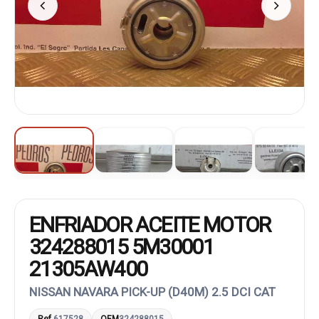
ENFRIADOR ACEITE MOTOR
324288015 5M30001
21305AW400
NISSAN NAVARA PICK-UP (D40M) 2.5 DCI CAT
Ref.
617528
OEM
324288015