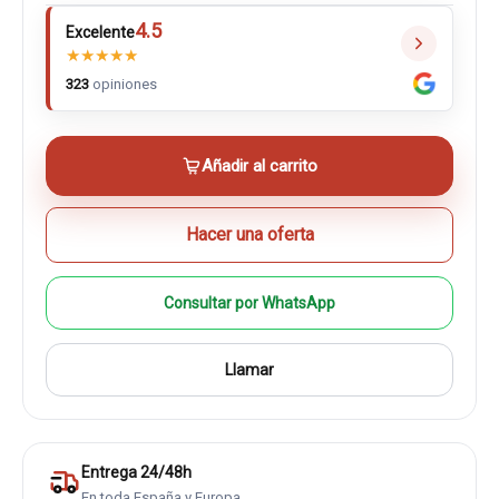
4.5
Excelente
★
★
★
★
★
323
opiniones
Añadir al carrito
Hacer una oferta
Consultar por WhatsApp
Llamar
Entrega 24/48h
En toda España y Europa