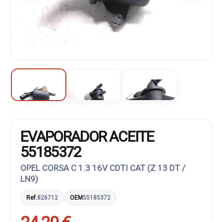
EVAPORADOR ACEITE
55185372
OPEL CORSA C 1.3 16V CDTI CAT (Z 13 DT /
LN9)
Ref.
826712
OEM
55185372