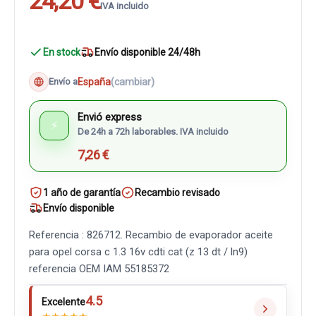
24,20 €
IVA incluido
En stock
Envío disponible 24/48h
España
(cambiar)
Envío a
Envió express
⚡
De 24h a 72h laborables. IVA incluido
7,26 €
1 año de garantía
Recambio revisado
Envío disponible
Referencia : 826712. Recambio de evaporador aceite
para opel corsa c 1.3 16v cdti cat (z 13 dt / ln9)
referencia OEM IAM 55185372
4.5
Excelente