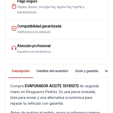
Pago seguro
Tarjeta, Bizum, Google Pay, Apple Pay, PayPal y
transferencia
Compatibilidad garantizada
Verificamos tu vehículo
Atención profesional
Expertos en recambios
Descripción
Detalles del recambio
Envío y garantía
Info
Compra
EVAPORADOR ACEITE 55185372
de segunda
mano en Desguaces Pedrós. Es una pieza revisada,
lista para enviar y una alternativa económica para
reparar tu vehículo con garantía.
Antes de realizar el pedido, revisa la referencia interna,