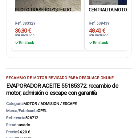
PILOTO TRASERO IZQUIERDO...
CENTRALITA MOTOR UCE.
Ref. 383329
Ref. 509439
36,30 €
48,40 €
IVA incluido
IVA incluido
En stock
En stock
RECAMBIO DE MOTOR REVISADO PARA DESGUACE ONLINE
EVAPORADOR ACEITE 55185372: recambio de
motor, admisión o escape con garantía
Categoría
MOTOR / ADMISION / ESCAPE
Marca/Fabricante
OPEL
Referencia
826712
Estado
usado
Precio
24,20 €