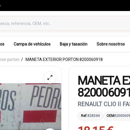
0
os
Campa de vehículos
Baja y tasación
Sobre nosotros
rior porton
MANETA EXTERIOR PORTON 8200060918
MANETA E
82000609
RENAULT CLIO II F
Ref.
828344
OEM
8200060