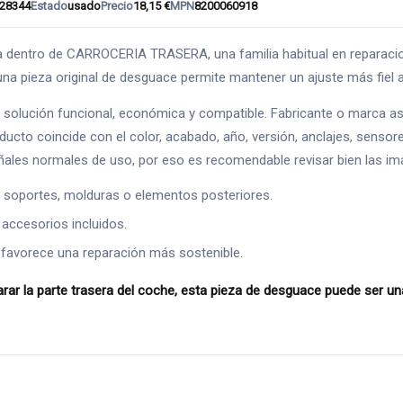
28344
Estado
usado
Precio
18,15 €
MPN
8200060918
tro de CARROCERIA TRASERA, una familia habitual en reparaciones
una pieza original de desguace permite mantener un ajuste más fiel al
solución funcional, económica y compatible. Fabricante o marca as
producto coincide con el color, acabado, año, versión, anclajes, sen
eñales normales de uso, por eso es recomendable revisar bien las im
s, soportes, molduras o elementos posteriores.
 accesorios incluidos.
 favorece una reparación más sostenible.
a parte trasera del coche, esta pieza de desguace puede ser una bu