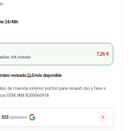
do
ble 24/48h
)
7,26 €
ables. IVA incluido
mbio revisado
Envío disponible
o de maneta exterior porton para renault clio ii fase ii
encia OEM IAM 8200060918
★
323
opiniones