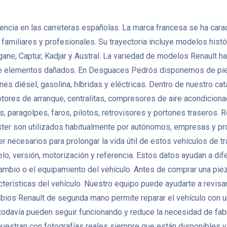
ncia en las carreteras españolas. La marca francesa se ha caract
miliares y profesionales. Su trayectoria incluye modelos histór
gane, Captur, Kadjar y Austral. La variedad de modelos Renault
de elementos dañados. En Desguaces Pedrós disponemos de pie
nes diésel, gasolina, híbridas y eléctricas. Dentro de nuestro 
otores de arranque, centralitas, compresores de aire acondicio
 paragolpes, faros, pilotos, retrovisores y portones traseros. 
ter son utilizados habitualmente por autónomos, empresas y pr
er necesarios para prolongar la vida útil de estos vehículos de
lo, versión, motorización y referencia. Estos datos ayudan a di
 cambio o el equipamiento del vehículo. Antes de comprar una pi
terísticas del vehículo. Nuestro equipo puede ayudarte a revisar
mbios Renault de segunda mano permite reparar el vehículo con 
odavía pueden seguir funcionando y reduce la necesidad de fa
uestran con fotografías reales siempre que están disponibles y