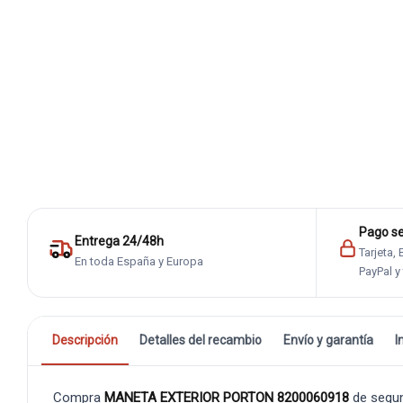
Pago s
Entrega 24/48h
Tarjeta,
En toda España y Europa
PayPal y
Descripción
Detalles del recambio
Envío y garantía
I
Compra
MANETA EXTERIOR PORTON 8200060918
de segu