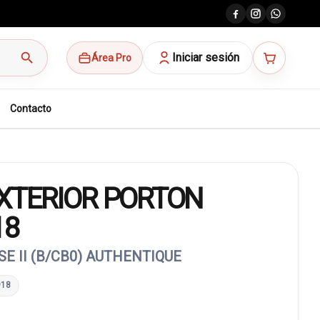
search
Iniciar sesión
Área Pro
Contacto
XTERIOR PORTON
18
ASE II (B/CB0) AUTHENTIQUE
918