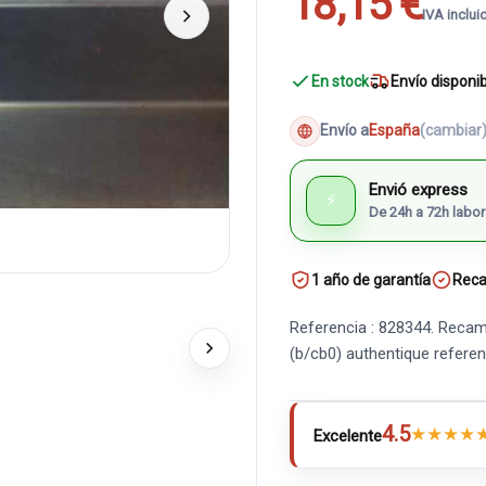
18,15 €
IVA inclui
En stock
Envío disponi
Envío a
España
(cambiar
Envió express
⚡
De 24h a 72h labor
1 año de garantía
Reca
Referencia : 828344. Recambi
(b/cb0) authentique refer
4.5
★
★
★
★
Excelente