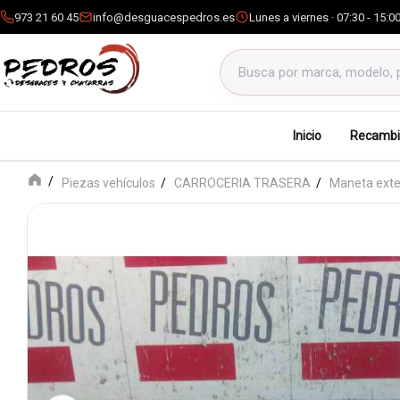
973 21 60 45
info@desguacespedros.es
Lunes a viernes · 07:30 - 15:0
Buscar productos
Inicio
Recambi
Piezas vehículos
CARROCERIA TRASERA
Maneta exte