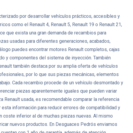
erizado por desarrollar vehículos prácticos, accesibles y
icos como el Renault 4, Renault 5, Renault 19 o Renault 21,
 hace que exista una gran demanda de recambios para
zas usadas para diferentes generaciones, acabados,
catálogo puedes encontrar motores Renault completos, cajas
nado y componentes del sistema de inyección. También
Renault también destaca por su amplia oferta de vehículos
ofesionales, por lo que sus piezas mecánicas, elementos
 trabajo. Cada recambio procede de un vehículo desmontado y
ferenciar piezas aparentemente iguales que pueden variar
eza Renault usada, es recomendable comparar la referencia
 esta información para reducir errores de compatibilidad y
un coste inferior al de muchas piezas nuevas. Al mismo
bricar nuevos productos. En Desguaces Pedrós enviamos
 cuentan con 1 año de garantía, además de atención