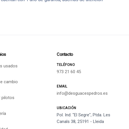
ios
Contacto
TELÉFONO
s usados
973 21 60 45
de cambio
EMAIL
info@desguacespedros.es
 pilotos
UBICACIÓN
ería
Pol. Ind. "El Segre", Ptda. Les
Canals 38, 25191 - Lleida