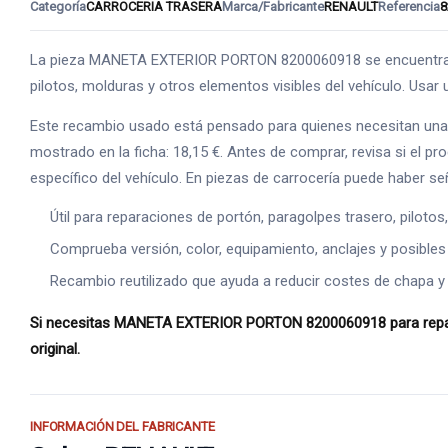
Categoría
CARROCERIA TRASERA
Marca/Fabricante
RENAULT
Referencia
8
La pieza MANETA EXTERIOR PORTON 8200060918 se encuentra den
pilotos, molduras y otros elementos visibles del vehículo. Usar 
Este recambio usado está pensado para quienes necesitan una 
mostrado en la ficha: 18,15 €. Antes de comprar, revisa si el 
específico del vehículo. En piezas de carrocería puede haber s
Útil para reparaciones de portón, paragolpes trasero, piloto
Comprueba versión, color, equipamiento, anclajes y posibles
Recambio reutilizado que ayuda a reducir costes de chapa y
Si necesitas MANETA EXTERIOR PORTON 8200060918 para reparar l
original.
INFORMACIÓN DEL FABRICANTE