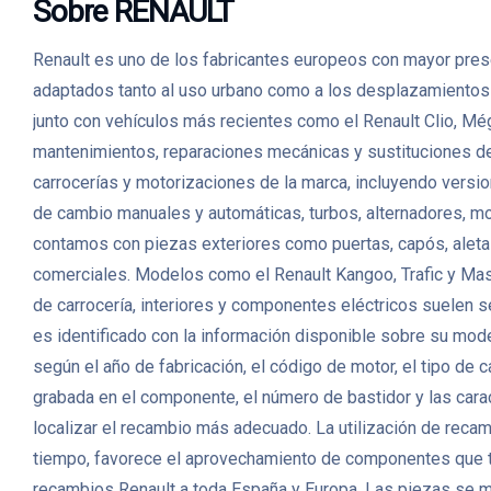
Sobre RENAULT
Renault es uno de los fabricantes europeos con mayor prese
adaptados tanto al uso urbano como a los desplazamientos fa
junto con vehículos más recientes como el Renault Clio, Mé
mantenimientos, reparaciones mecánicas y sustituciones 
carrocerías y motorizaciones de la marca, incluyendo versio
de cambio manuales y automáticas, turbos, alternadores, m
contamos con piezas exteriores como puertas, capós, aletas,
comerciales. Modelos como el Renault Kangoo, Trafic y Mas
de carrocería, interiores y componentes eléctricos suelen s
es identificado con la información disponible sobre su mode
según el año de fabricación, el código de motor, el tipo de
grabada en el componente, el número de bastidor y las carac
localizar el recambio más adecuado. La utilización de reca
tiempo, favorece el aprovechamiento de componentes que t
recambios Renault a toda España y Europa. Las piezas se m