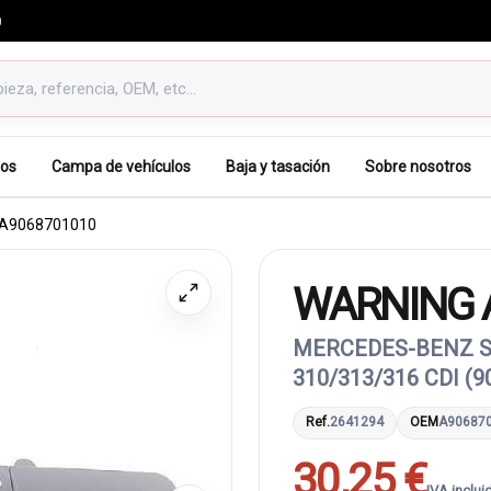
0
os
Campa de vehículos
Baja y tasación
Sobre nosotros
A9068701010
WARNING 
MERCEDES-BENZ SP
310/313/316 CDI (9
Ref.
2641294
OEM
A90687
30,25 €
IVA inclui