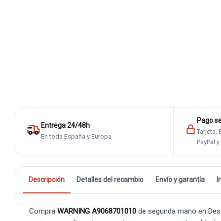
Pago s
Entrega 24/48h
Tarjeta,
En toda España y Europa
PayPal y
Descripción
Detalles del recambio
Envío y garantía
I
Compra
WARNING A9068701010
de segunda mano en Desgu