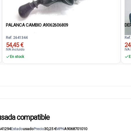
PALANCA CAMBIO A9062606809
DE
Ref. 2641344
Ref
54,45 €
24
IVA incluido
IVA 
En stock
E
usada compatible
641294
Estado
usado
Precio
30,25 €
MPN
A9068701010