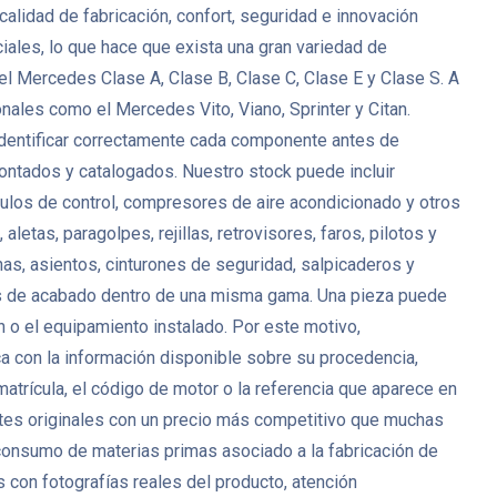
lidad de fabricación, confort, seguridad e innovación
ales, lo que hace que exista una gran variedad de
l Mercedes Clase A, Clase B, Clase C, Clase E y Clase S. A
es como el Mercedes Vito, Viano, Sprinter y Citan.
identificar correctamente cada componente antes de
tados y catalogados. Nuestro stock puede incluir
ódulos de control, compresores de aire acondicionado y otros
tas, paragolpes, rejillas, retrovisores, faros, pilotos y
as, asientos, cinturones de seguridad, salpicaderos y
es de acabado dentro de una misma gama. Una pieza puede
ón o el equipamiento instalado. Por este motivo,
ca con la información disponible sobre su procedencia,
matrícula, el código de motor o la referencia que aparece en
es originales con un precio más competitivo que muchas
 consumo de materias primas asociado a la fabricación de
on fotografías reales del producto, atención