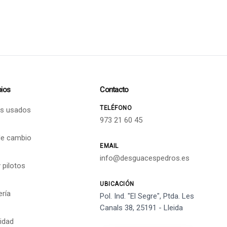
ios
Contacto
TELÉFONO
s usados
973 21 60 45
de cambio
EMAIL
info@desguacespedros.es
 pilotos
UBICACIÓN
ería
Pol. Ind. "El Segre", Ptda. Les
Canals 38, 25191 - Lleida
cidad