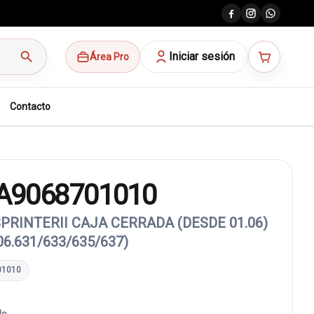
search
Iniciar sesión
Área Pro
Contacto
A9068701010
RINTERII CAJA CERRADA (DESDE 01.06)
06.631/633/635/637)
01010
do