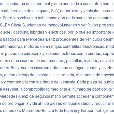
la industria del automóvil y está asociada a conceptos como ca
asta berlinas de alta gama, SUV, deportivos y vehículos comerci
. Entre los vehículos más conocidos de la marca se encuentran e
E y Clase G, además de monovolúmenes y vehículos profesional
sel, gasolina, híbridas y eléctricas, por lo que es importante 
s usados para Mercedes-Benz procedentes de vehículos desmon
, alternadores, motores de arranque, centralitas electrónicas, m
iezas de carrocería y acabado exterior, como puertas, capós, ale
entes como cuadros de instrumentos, pantallas, mandos, elevalun
edes-Benz suelen incorporar distintas configuraciones y nivel
, el tipo de caja de cambios, la carrocería, el sistema de tracci
 y contrastarla con los datos del vehículo. Cada pieza se publi
 a revisar la compatibilidad mediante el número de bastidor, la 
s Mercedes-Benz de segunda mano permite acceder a component
de prolongar la vida útil de piezas en buen estado y reducir el
de piezas Mercedes-Benz a toda España y Europa. Trabajamos c