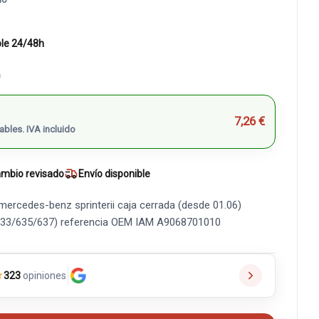
ble 24/48h
)
7,26 €
ables. IVA incluido
mbio revisado
Envío disponible
ercedes-benz sprinterii caja cerrada (desde 01.06)
633/635/637) referencia OEM IAM A9068701010
★
323
opiniones