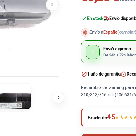
En stock
Envío disponi
Envío a
España
(cambiar
Envió express
⚡
De 24h a 72h labor
1 año de garantía
Reca
Recambio de warning para m
310/313/316 cdi (906.631/
4.5
★
★
★
★
Excelente