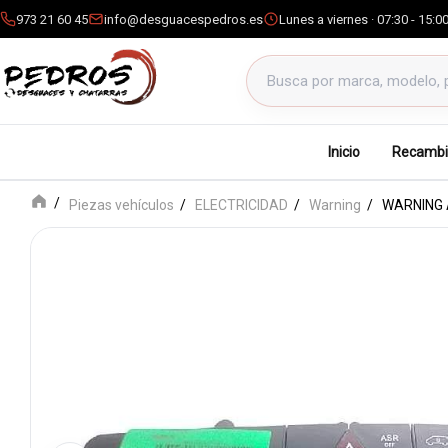
973 21 60 45
info@desguacespedros.es
Lunes a viernes · 07:30 - 15:0
Buscar productos
Inicio
Recambi
Piezas vehículos
ELECTRICIDAD
Warning
WARNING 