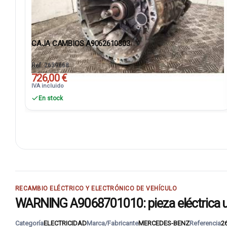
CAJA CAMBIOS A9062610303
Ref. 2639868
726,00 €
IVA incluido
En stock
RECAMBIO ELÉCTRICO Y ELECTRÓNICO DE VEHÍCULO
WARNING A9068701010: pieza eléctrica 
Categoría
ELECTRICIDAD
Marca/Fabricante
MERCEDES-BENZ
Referencia
2