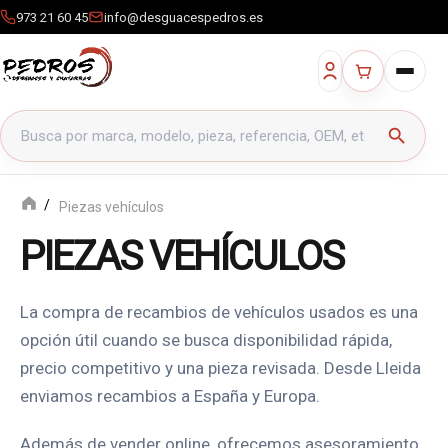
973 21 60 45
info@desguacespedros.es
Buscar productos
search
Piezas vehículos
PIEZAS VEHÍCULOS
La compra de recambios de vehículos usados es una
opción útil cuando se busca disponibilidad rápida,
precio competitivo y una pieza revisada. Desde Lleida
enviamos recambios a España y Europa.
Además de vender online, ofrecemos asesoramiento