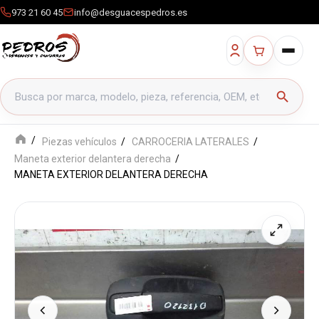
973 21 60 45
info@desguacespedros.es
Buscar productos
search
Piezas vehículos
CARROCERIA LATERALES
Maneta exterior delantera derecha
MANETA EXTERIOR DELANTERA DERECHA