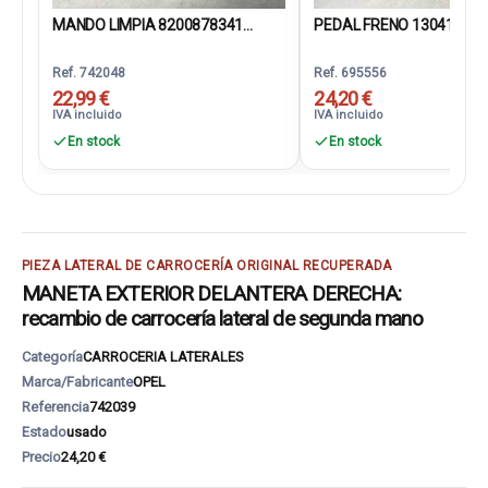
MANDO LIMPIA 8200878341...
PEDAL FRENO 130419
Ref. 742048
Ref. 695556
22,99 €
24,20 €
IVA incluido
IVA incluido
En stock
En stock
PIEZA LATERAL DE CARROCERÍA ORIGINAL RECUPERADA
MANETA EXTERIOR DELANTERA DERECHA:
recambio de carrocería lateral de segunda mano
Categoría
CARROCERIA LATERALES
Marca/Fabricante
OPEL
Referencia
742039
Estado
usado
Precio
24,20 €