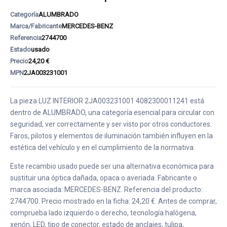
Categoría
ALUMBRADO
Marca/Fabricante
MERCEDES-BENZ
Referencia
2744700
Estado
usado
Precio
24,20 €
MPN
2JA003231001
La pieza LUZ INTERIOR 2JA003231001 4082300011241 está
dentro de ALUMBRADO, una categoría esencial para circular con
seguridad, ver correctamente y ser visto por otros conductores.
Faros, pilotos y elementos de iluminación también influyen en la
estética del vehículo y en el cumplimiento de la normativa.
Este recambio usado puede ser una alternativa económica para
sustituir una óptica dañada, opaca o averiada. Fabricante o
marca asociada: MERCEDES-BENZ. Referencia del producto:
2744700. Precio mostrado en la ficha: 24,20 €. Antes de comprar,
comprueba lado izquierdo o derecho, tecnología halógena,
xenón, LED, tipo de conector, estado de anclajes, tulipa,