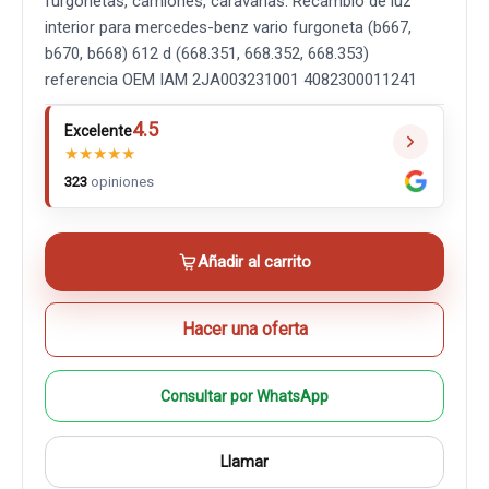
furgonetas, camiones, caravanas. Recambio de luz
interior para mercedes-benz vario furgoneta (b667,
b670, b668) 612 d (668.351, 668.352, 668.353)
referencia OEM IAM 2JA003231001 4082300011241
4.5
Excelente
★
★
★
★
★
323
opiniones
Añadir al carrito
Hacer una oferta
Consultar por WhatsApp
Llamar