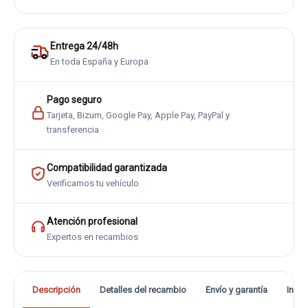
Entrega 24/48h
En toda España y Europa
Pago seguro
Tarjeta, Bizum, Google Pay, Apple Pay, PayPal y
transferencia
Compatibilidad garantizada
Verificamos tu vehículo
Atención profesional
Expertos en recambios
Descripción
Detalles del recambio
Envío y garantía
Info