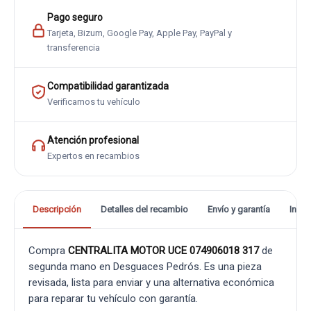
Pago seguro
Tarjeta, Bizum, Google Pay, Apple Pay, PayPal y
transferencia
Compatibilidad garantizada
Verificamos tu vehículo
Atención profesional
Expertos en recambios
Descripción
Detalles del recambio
Envío y garantía
Info
Compra
CENTRALITA MOTOR UCE 074906018 317
de
segunda mano en Desguaces Pedrós. Es una pieza
revisada, lista para enviar y una alternativa económica
para reparar tu vehículo con garantía.