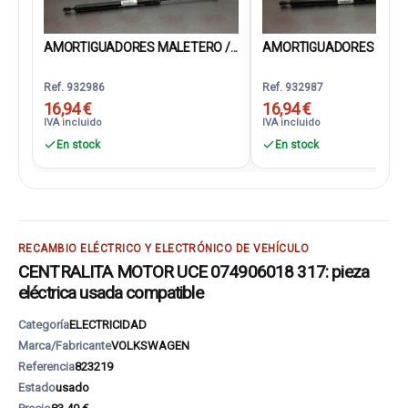
AMORTIGUADORES MALETERO /...
AMORTIGUADORES MALET
Ref. 932986
Ref. 932987
16,94 €
16,94 €
IVA incluido
IVA incluido
En stock
En stock
RECAMBIO ELÉCTRICO Y ELECTRÓNICO DE VEHÍCULO
CENTRALITA MOTOR UCE 074906018 317: pieza
eléctrica usada compatible
Categoría
ELECTRICIDAD
Marca/Fabricante
VOLKSWAGEN
Referencia
823219
Estado
usado