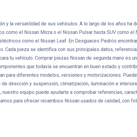
ción y la versatilidad de sus vehículos. A lo largo de los años 
tos como el Nissan Micra o el Nissan Pulsar hasta SUV como el 
 eléctricos como el Nissan Leaf. En Desguaces Pedrós encontra
Cada pieza se identifica con sus principales datos, referencias 
 para tu vehículo. Comprar piezas Nissan de segunda mano es una
r componentes que todavía se encuentran en buen estado y contribu
n para diferentes modelos, versiones y motorizaciones. Puedes
de dirección y suspensión, climatización, iluminación e interio
 nuestro equipo puede ayudarte a comprobar referencias, caracte
amos para ofrecer recambios Nissan usados de calidad, con foto