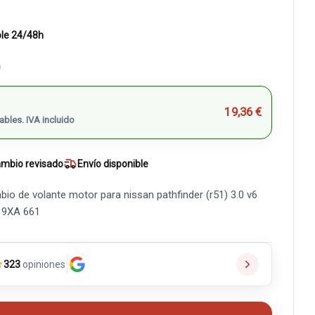
ble 24/48h
)
19,36 €
ables. IVA incluido
mbio revisado
Envío disponible
io de volante motor para nissan pathfinder (r51) 3.0 v6
M 9XA 661
★
323
opiniones