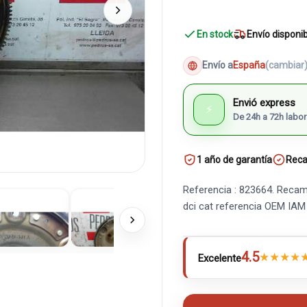
En stock
Envío disponi
Envío a
España
(cambiar
Envió express
⚡
De 24h a 72h labor
1 año de garantía
Reca
Referencia : 823664. Recamb
dci cat referencia OEM IA
4.5
★
★
★
★
Excelente