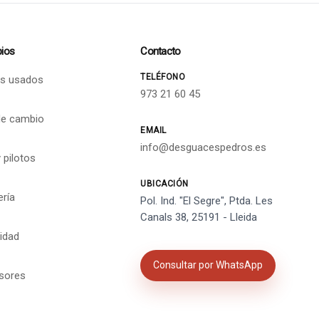
ios
Contacto
TELÉFONO
s usados
973 21 60 45
de cambio
EMAIL
info@desguacespedros.es
 pilotos
UBICACIÓN
ería
Pol. Ind. "El Segre", Ptda. Les
Canals 38, 25191 - Lleida
cidad
Consultar por WhatsApp
isores