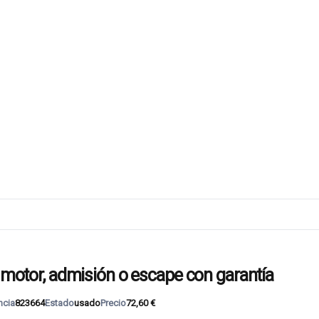
tor, admisión o escape con garantía
ncia
823664
Estado
usado
Precio
72,60 €