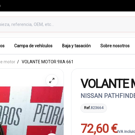
0
os
Campa de vehículos
Baja y tasación
Sobre nosotros
te motor
VOLANTE MOTOR 9XA 661
VOLANTE 
NISSAN PATHFINDER
Ref.
823664
72,60 €
IVA inclui