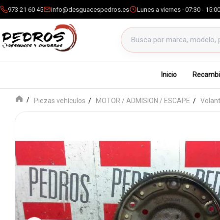
973 21 60 45
info@desguacespedros.es
Lunes a viernes · 07:30 - 15:0
Buscar productos
Inicio
Recambi
Piezas vehículos
MOTOR / ADMISION / ESCAPE
Volan