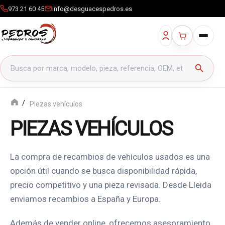
973 21 60 45
info@desguacespedros.es
Buscar productos
search
Piezas vehículos
PIEZAS VEHÍCULOS
La compra de recambios de vehículos usados es una
opción útil cuando se busca disponibilidad rápida,
precio competitivo y una pieza revisada. Desde Lleida
enviamos recambios a España y Europa.
Además de vender online, ofrecemos asesoramiento