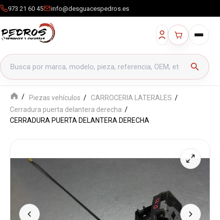
973 21 60 45
info@desguacespedros.es
Buscar productos
search
Piezas vehículos
CARROCERIA LATERALES
Cerradura puerta delantera derecha
CERRADURA PUERTA DELANTERA DERECHA