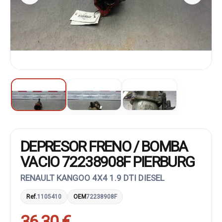
DEPRESOR FRENO / BOMBA
VACIO 72238908F PIERBURG
RENAULT KANGOO 4X4 1.9 DTI DIESEL
Ref.
1105410
OEM
72238908F
36,30 €