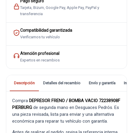
Pago seguro
Tarjeta, Bizum, Google Pay, Apple Pay, PayPal y
transferencia
Compatibilidad garantizada
Verificamos tu vehículo
Atención profesional
Expertos en recambios
Descripción
Detalles del recambio
Envío y garantía
Info
Compra
DEPRESOR FRENO / BOMBA VACIO 72238908F
PIERBURG
de segunda mano en Desguaces Pedrós. Es
una pieza revisada, lista para enviar y una alternativa
económica para reparar tu vehículo con garantía.
Antes de realizar el pedido, revisa la referencia interna,