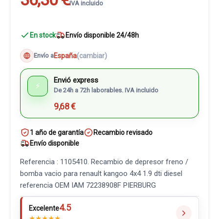
IVA incluido
En stock
Envío disponible 24/48h
España
(cambiar)
Envío a
Envió express
⚡
De 24h a 72h laborables. IVA incluido
9,68 €
1 año de garantía
Recambio revisado
Envío disponible
Referencia : 1105410. Recambio de depresor freno /
bomba vacio para renault kangoo 4x4 1.9 dti diesel
referencia OEM IAM 72238908F PIERBURG
4.5
Excelente
★
★
★
★
★