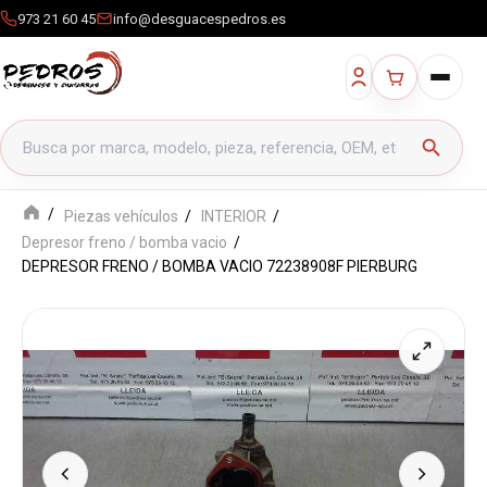
973 21 60 45
info@desguacespedros.es
Buscar productos
search
Piezas vehículos
INTERIOR
Depresor freno / bomba vacio
DEPRESOR FRENO / BOMBA VACIO 72238908F PIERBURG