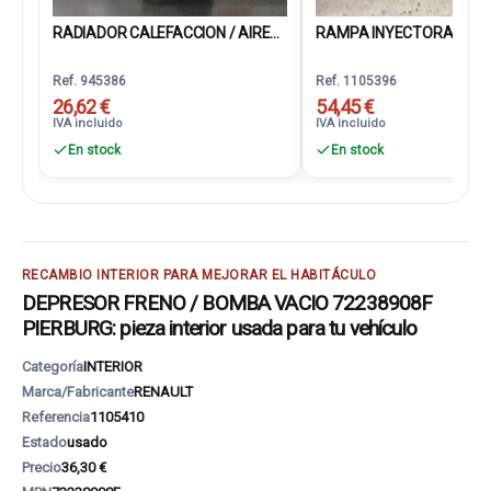
RADIADOR CALEFACCION / AIRE...
RAMPA INYECTORA
Ref. 945386
Ref. 1105396
26,62 €
54,45 €
IVA incluido
IVA incluido
En stock
En stock
RECAMBIO INTERIOR PARA MEJORAR EL HABITÁCULO
DEPRESOR FRENO / BOMBA VACIO 72238908F
PIERBURG: pieza interior usada para tu vehículo
Categoría
INTERIOR
Marca/Fabricante
RENAULT
Referencia
1105410
Estado
usado
Precio
36,30 €