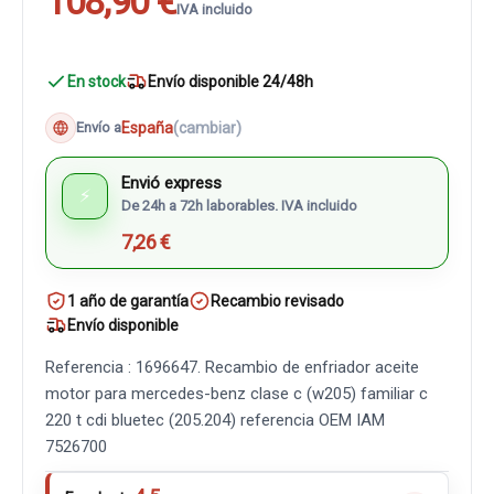
108,90 €
IVA incluido
En stock
Envío disponible 24/48h
España
(cambiar)
Envío a
Envió express
⚡
De 24h a 72h laborables. IVA incluido
7,26 €
1 año de garantía
Recambio revisado
Envío disponible
Referencia : 1696647. Recambio de enfriador aceite
motor para mercedes-benz clase c (w205) familiar c
220 t cdi bluetec (205.204) referencia OEM IAM
7526700