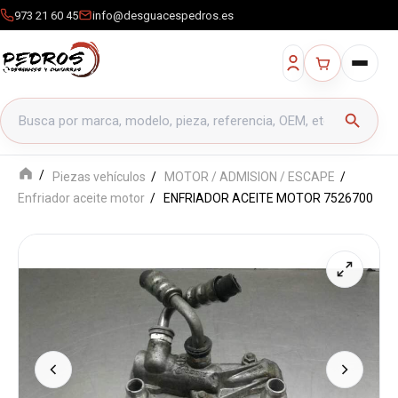
973 21 60 45
info@desguacespedros.es
Buscar productos
search
Piezas vehículos
MOTOR / ADMISION / ESCAPE
Enfriador aceite motor
ENFRIADOR ACEITE MOTOR 7526700