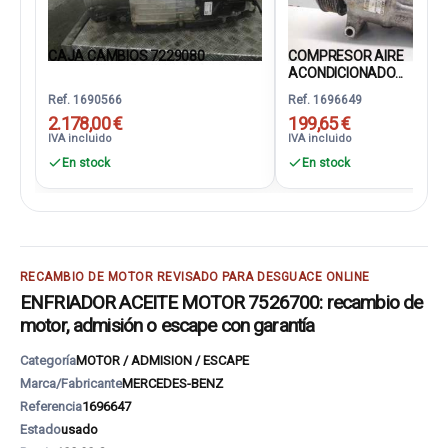
CAJA CAMBIOS 7229080
COMPRESOR AIRE
ACONDICIONADO...
Ref. 1690566
Ref. 1696649
2.178,00 €
199,65 €
IVA incluido
IVA incluido
En stock
En stock
RECAMBIO DE MOTOR REVISADO PARA DESGUACE ONLINE
ENFRIADOR ACEITE MOTOR 7526700: recambio de
motor, admisión o escape con garantía
Categoría
MOTOR / ADMISION / ESCAPE
Marca/Fabricante
MERCEDES-BENZ
Referencia
1696647
Estado
usado