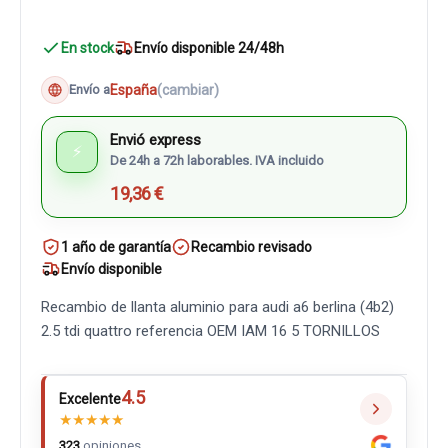
En stock
Envío disponible 24/48h
España
(cambiar)
Envío a
Envió express
⚡
De 24h a 72h laborables. IVA incluido
19,36 €
1 año de garantía
Recambio revisado
Envío disponible
Recambio de llanta aluminio para audi a6 berlina (4b2)
2.5 tdi quattro referencia OEM IAM 16 5 TORNILLOS
4.5
Excelente
★
★
★
★
★
323
opiniones