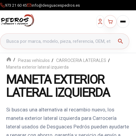
973 21 60 45
info@desguacespedros.es
Buscar productos
search
Piezas vehículos
CARROCERIA LATERALES
Maneta exterior lateral izquierda
MANETA EXTERIOR
LATERAL IZQUIERDA
Si buscas una alternativa al recambio nuevo, los
maneta exterior lateral izquierda para Carrocería
lateral usados de Desguaces Pedrós pueden ayudarte
a reparar con ahorro, garantía y servicio de envío a