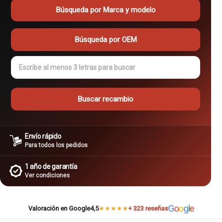
Búsqueda por Marca y modelo
Búsqueda por OEM
Buscar recambio
Buscar recambio
Envío rápido
Para todos los pedidos
1 año de garantía
Ver condiciones
G
o
o
g
l
e
Valoración en Google
4,5
★
★
★
★
★
+ 323 reseñas