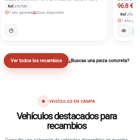
96.8 €
Ref.
2767581
IVA 
1 año garantía
Envío disponible
Ref.
276757
1 año garan
Ver todos los recambios
¿Buscas una pieza concreta?
VEHÍCULOS EN CAMPA
Vehículos destacados para
recambios