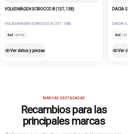
VOLKSWAGEN SCIROCCO III (137, 138)
DACIA SAND
VOLKSWAGEN SCIROCCO III (137, 138)
DACIA SANDE
Ref.
145182
Ref.
145102
Ver datos y piezas
Ver dato
MARCAS DESTACADAS
Recambios para las
principales marcas