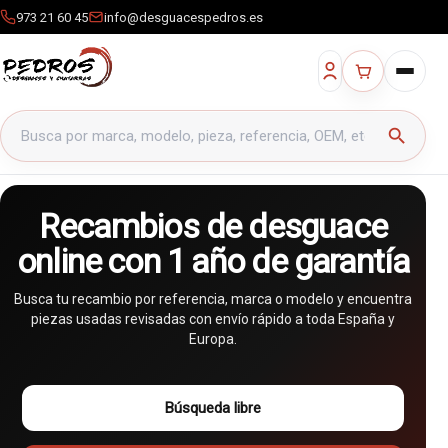
973 21 60 45
info@desguacespedros.es
Buscar productos
search
Recambios de desguace
online con 1 año de garantía
Busca tu recambio por referencia, marca o modelo y encuentra
piezas usadas revisadas con envío rápido a toda España y
Europa.
Búsqueda libre