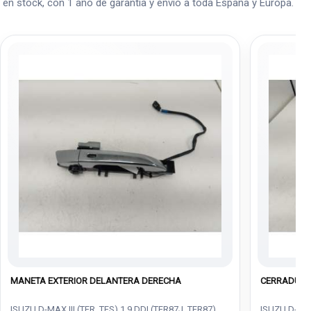
en stock, con 1 año de garantía y envío a toda España y Europa.
MANETA EXTERIOR DELANTERA DERECHA
CERRADURA
ISUZU D-MAX III (TFR, TFS) 1.9 DDI (TFR87J, TFR87)
ISUZU D-MAX 