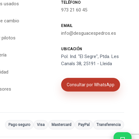
TELÉFONO
s usados
973 21 60 45
de cambio
EMAIL
info@desguacespedros.es
 pilotos
UBICACIÓN
ería
Pol. Ind. "El Segre", Ptda. Les
Canals 38, 25191 - Lleida
cidad
Consultar por WhatsApp
isores
Pago seguro
Visa
Mastercard
PayPal
Transferencia