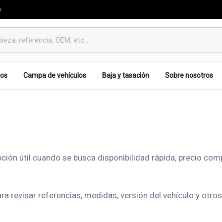
0
os
Campa de vehículos
Baja y tasación
Sobre nosotros
ón útil cuando se busca disponibilidad rápida, precio comp
evisar referencias, medidas, versión del vehículo y otros d