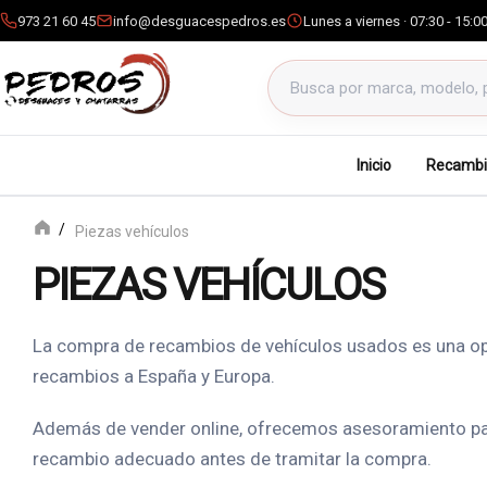
973 21 60 45
info@desguacespedros.es
Lunes a viernes · 07:30 - 15:0
Buscar productos
Inicio
Recambi
Piezas vehículos
PIEZAS VEHÍCULOS
La compra de recambios de vehículos usados es una opci
recambios a España y Europa.
Además de vender online, ofrecemos asesoramiento para r
recambio adecuado antes de tramitar la compra.