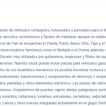
icación de vehículos compactos, funcionales y pensados para el dí
 sencillos, económicos y fáciles de mantener, aunque su catál
s de Fiat se encuentran el Panda, Punto, Bravo, Stilo, Tipo y e
ectoria modelos familiares como el Multipla o el Croma, además
 y Ducato, muy utilizados por autónomos, empresas y flotas de
aciones. Nuestro stock puede incluir piezas para vehículos gasol
tro de los recambios mecánicos es posible encontrar motores com
ondicionado, transmisiones y componentes de dirección o suspe
s, pantallas y otros elementos eléctricos. Las piezas de carroc
sivo. Disponemos de puertas, capós, aletas, paragolpes, portones
asientos, cinturones, volantes, elevalunas, cerraduras, salpicad
Lancia y otras marcas integradas actualmente en el grupo Stella