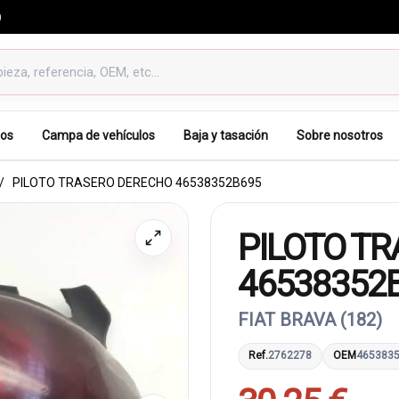
0
os
Campa de vehículos
Baja y tasación
Sobre nosotros
PILOTO TRASERO DERECHO 46538352B695
PILOTO T
46538352
FIAT BRAVA (182)
Ref.
2762278
OEM
465383