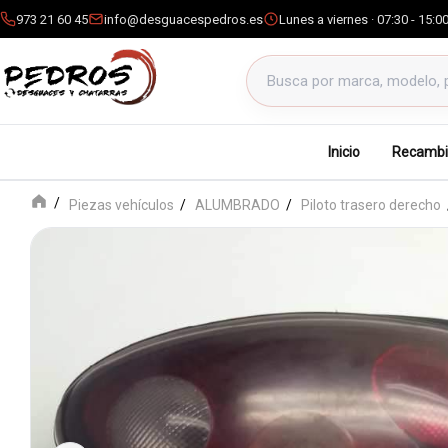
973 21 60 45
info@desguacespedros.es
Lunes a viernes · 07:30 - 15:0
Buscar productos
Inicio
Recambi
Piezas vehículos
ALUMBRADO
Piloto trasero derecho