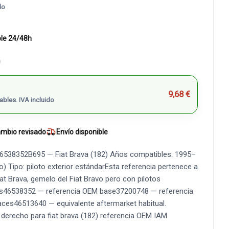
do
ble 24/48h
)
9,68 €
ables. IVA incluido
mbio revisado
Envío disponible
to46538352B695 — Fiat Brava (182) Años compatibles: 1995–
) Tipo: piloto exterior estándarEsta referencia pertenece a
iat Brava, gemelo del Fiat Bravo pero con pilotos
ias46538352 — referencia OEM base37200748 — referencia
aces46513640 — equivalente aftermarket habitual.
 derecho para fiat brava (182) referencia OEM IAM