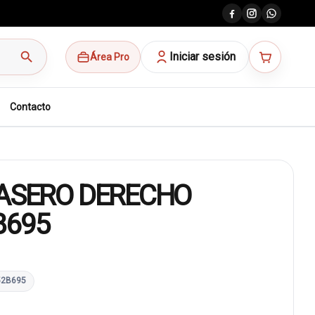
search
Iniciar sesión
Área Pro
Contacto
RASERO DERECHO
B695
52B695