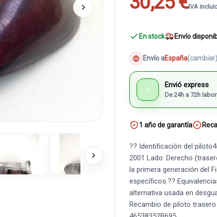
30,25 €
IVA inclui
En stock
Envío disponi
Envío a
España
(cambiar
Envió express
⚡
De 24h a 72h labor
1 año de garantía
Reca
?? Identificación del pilo
2001 Lado: Derecho (trasero
la primera generación del F
específicos.?? Equivalenc
alternativa usada en desgu
Recambio de piloto trasero
46538352B695