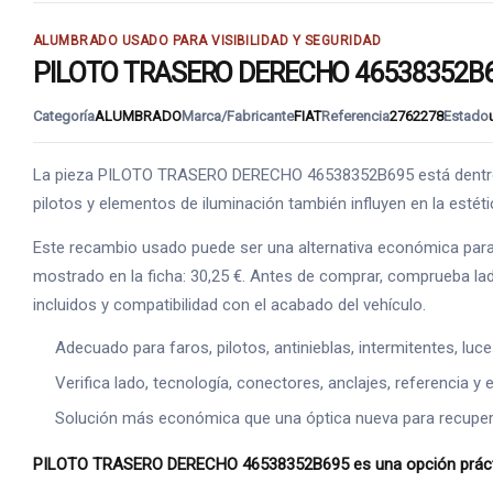
ALUMBRADO USADO PARA VISIBILIDAD Y SEGURIDAD
PILOTO TRASERO DERECHO 46538352B695:
Categoría
ALUMBRADO
Marca/Fabricante
FIAT
Referencia
2762278
Estado
La pieza PILOTO TRASERO DERECHO 46538352B695 está dentro de
pilotos y elementos de iluminación también influyen en la estéti
Este recambio usado puede ser una alternativa económica para s
mostrado en la ficha: 30,25 €. Antes de comprar, comprueba lado
incluidos y compatibilidad con el acabado del vehículo.
Adecuado para faros, pilotos, antinieblas, intermitentes, luc
Verifica lado, tecnología, conectores, anclajes, referencia y e
Solución más económica que una óptica nueva para recuperar
PILOTO TRASERO DERECHO 46538352B695 es una opción práctica 