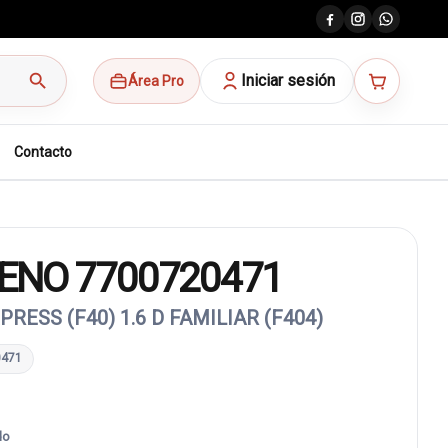
search
Iniciar sesión
Área Pro
Contacto
ENO 7700720471
RESS (F40) 1.6 D FAMILIAR (F404)
0471
do