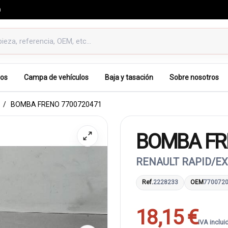
0
os
Campa de vehículos
Baja y tasación
Sobre nosotros
BOMBA FRENO 7700720471
BOMBA FR
RENAULT RAPID/EXP
Ref.
2228233
OEM
770072
18,15 €
IVA inclui