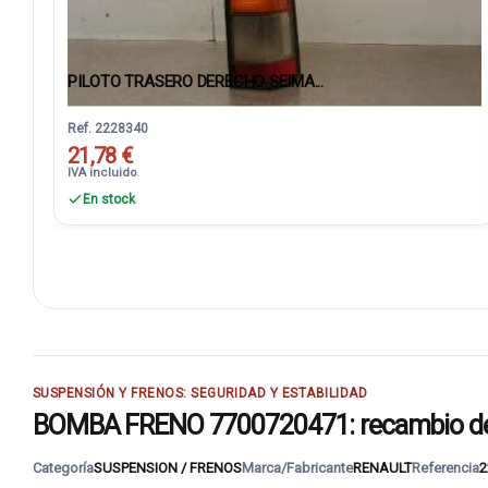
PILOTO TRASERO DERECHO SEIMA...
Ref. 2228340
21,78 €
IVA incluido
En stock
SUSPENSIÓN Y FRENOS: SEGURIDAD Y ESTABILIDAD
BOMBA FRENO 7700720471: recambio de s
Categoría
SUSPENSION / FRENOS
Marca/Fabricante
RENAULT
Referencia
2