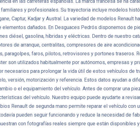
ncia en las carreteras españolas. La marca francesa se ha caract
miliares y profesionales. Su trayectoria incluye modelos histór
gane, Captur, Kadjar y Austral. La variedad de modelos Renault
de elementos dañados. En Desguaces Pedrós disponemos de pie
nes diésel, gasolina, híbridas y eléctricas. Dentro de nuestro 
otores de arranque, centralitas, compresores de aire acondicio
 paragolpes, faros, pilotos, retrovisores y portones traseros. 
ter son utilizados habitualmente por autónomos, empresas y pr
er necesarios para prolongar la vida útil de estos vehículos de
lo, versión, motorización y referencia. Estos datos ayudan a di
 cambio o el equipamiento del vehículo. Antes de comprar una pi
terísticas del vehículo. Nuestro equipo puede ayudarte a revisar
mbios Renault de segunda mano permite reparar el vehículo con 
odavía pueden seguir funcionando y reduce la necesidad de fa
uestran con fotografías reales siempre que están disponibles y