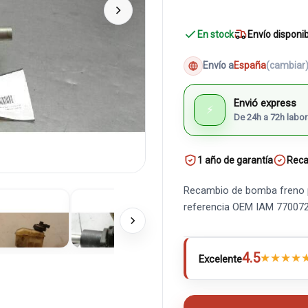
En stock
Envío disponi
Envío a
España
(cambiar
Envió express
⚡
De 24h a 72h labor
1 año de garantía
Reca
Recambio de bomba freno par
referencia OEM IAM 77007
4.5
★
★
★
★
Excelente