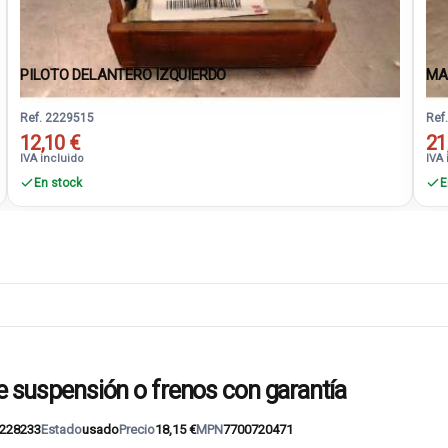
PILOTO DELANTERO IZQUIERDO
MAN
Ref. 2229515
Ref
12,10 €
21
IVA incluido
IVA 
En stock
E
uspensión o frenos con garantía
228233
Estado
usado
Precio
18,15 €
MPN
7700720471