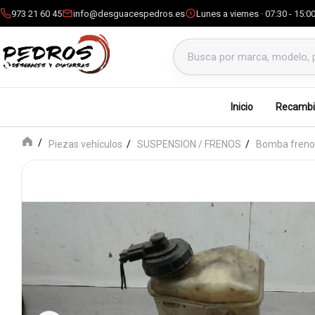
973 21 60 45
info@desguacespedros.es
Lunes a viernes · 07:30 - 15:0
Buscar productos
Inicio
Recambi
Piezas vehículos
SUSPENSION / FRENOS
Bomba freno