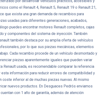
erizado por desarrollar vehículos prácticos, accesibles y
icos como el Renault 4, Renault 5, Renault 19 o Renault 21,
 hace que exista una gran demanda de recambios para
zas usadas para diferentes generaciones, acabados,
catálogo puedes encontrar motores Renault completos, cajas
nado y componentes del sistema de inyección. También
Renault también destaca por su amplia oferta de vehículos
ofesionales, por lo que sus piezas mecánicas, elementos
 trabajo. Cada recambio procede de un vehículo desmontado y
ferenciar piezas aparentemente iguales que pueden variar
eza Renault usada, es recomendable comparar la referencia
 esta información para reducir errores de compatibilidad y
un coste inferior al de muchas piezas nuevas. Al mismo
bricar nuevos productos. En Desguaces Pedrós enviamos
 cuentan con 1 año de garantía, además de atención