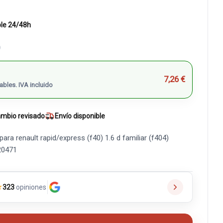
ble 24/48h
)
7,26 €
ables. IVA incluido
mbio revisado
Envío disponible
a renault rapid/express (f40) 1.6 d familiar (f404)
20471
★
323
opiniones