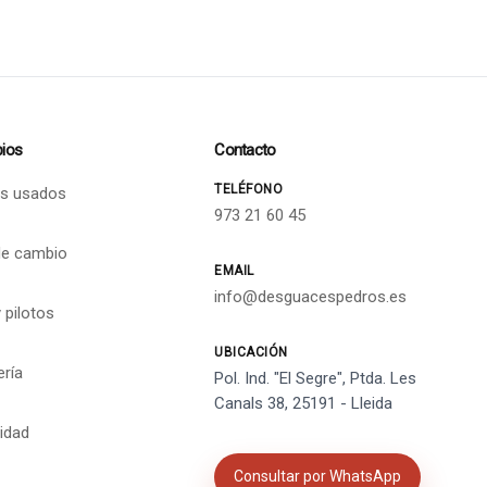
ios
Contacto
TELÉFONO
s usados
973 21 60 45
de cambio
EMAIL
info@desguacespedros.es
 pilotos
UBICACIÓN
ería
Pol. Ind. "El Segre", Ptda. Les
Canals 38, 25191 - Lleida
cidad
Consultar por WhatsApp