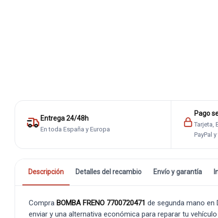
Pago s
Entrega 24/48h
Tarjeta,
En toda España y Europa
PayPal y
Descripción
Detalles del recambio
Envío y garantía
I
Compra
BOMBA FRENO 7700720471
de segunda mano en De
enviar y una alternativa económica para reparar tu vehículo