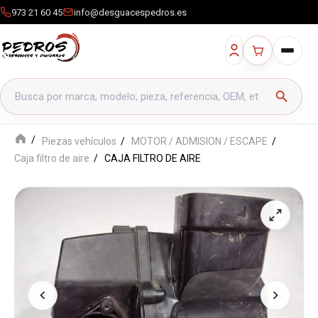
973 21 60 45
info@desguacespedros.es
Buscar productos
search
Piezas vehículos
MOTOR / ADMISION / ESCAPE
Caja filtro de aire
CAJA FILTRO DE AIRE