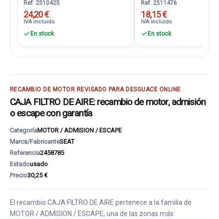
Ref. 2510425
Ref. 2511476
24,20 €
18,15 €
IVA incluido
IVA incluido
En stock
En stock
RECAMBIO DE MOTOR REVISADO PARA DESGUACE ONLINE
CAJA FILTRO DE AIRE: recambio de motor, admisión
o escape con garantía
Categoría
MOTOR / ADMISION / ESCAPE
Marca/Fabricante
SEAT
Referencia
2458785
Estado
usado
Precio
30,25 €
El recambio CAJA FILTRO DE AIRE pertenece a la familia de
MOTOR / ADMISION / ESCAPE, una de las zonas más