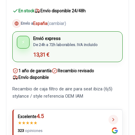
En stock
Envío disponible 24/48h
España
(cambiar)
Envío a
Envió express
⚡
De 24h a 72h laborables. IVA incluido
13,31 €
1 año de garantía
Recambio revisado
Envío disponible
Recambio de caja filtro de aire para seat ibiza (6j5)
stylance / style referencia OEM IAM
4.5
Excelente
★
★
★
★
★
323
opiniones