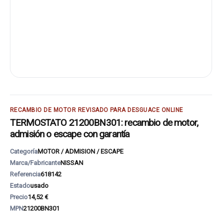
RECAMBIO DE MOTOR REVISADO PARA DESGUACE ONLINE
TERMOSTATO 21200BN301: recambio de motor,
admisión o escape con garantía
Categoría
MOTOR / ADMISION / ESCAPE
Marca/Fabricante
NISSAN
Referencia
618142
Estado
usado
Precio
14,52 €
MPN
21200BN301