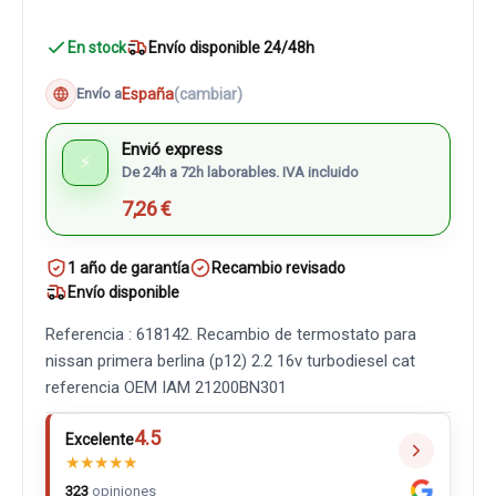
En stock
Envío disponible 24/48h
España
(cambiar)
Envío a
Envió express
⚡
De 24h a 72h laborables. IVA incluido
7,26 €
1 año de garantía
Recambio revisado
Envío disponible
Referencia : 618142. Recambio de termostato para
nissan primera berlina (p12) 2.2 16v turbodiesel cat
referencia OEM IAM 21200BN301
4.5
Excelente
★
★
★
★
★
323
opiniones