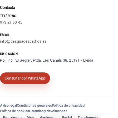
Contacto
TELÉFONO
973 21 60 45
EMAIL
info@desguacespedros.es
UBICACIÓN
Pol. Ind. "El Segre", Ptda. Les Canals 38, 25191 - Lleida
Consultar por WhatsApp
Aviso legal
Condiciones generales
Política de privacidad
Política de cookies
Garantías y devoluciones
Pago seguro
Visa
Mastercard
PayPal
Transferencia