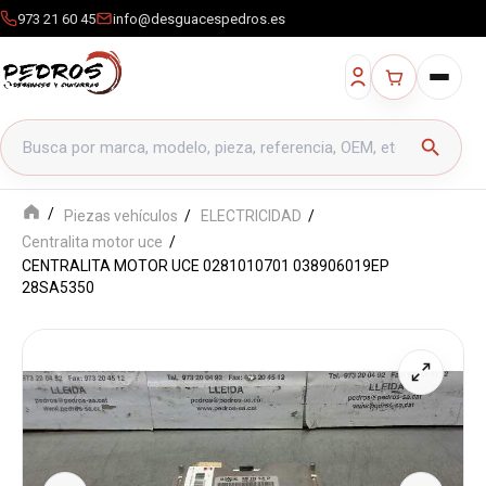
973 21 60 45
info@desguacespedros.es
Buscar productos
search
Piezas vehículos
ELECTRICIDAD
Centralita motor uce
CENTRALITA MOTOR UCE 0281010701 038906019EP
28SA5350