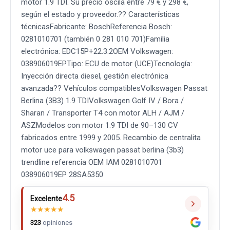
motor 1.9 TDI. Su precio oscila entre 79 € y 298 €,
según el estado y proveedor.?? Características
técnicasFabricante: BoschReferencia Bosch:
0281010701 (también 0 281 010 701)Familia
electrónica: EDC15P+22.3.2OEM Volkswagen:
038906019EPTipo: ECU de motor (UCE)Tecnología:
Inyección directa diesel, gestión electrónica
avanzada?? Vehículos compatiblesVolkswagen Passat
Berlina (3B3) 1.9 TDIVolkswagen Golf IV / Bora /
Sharan / Transporter T4 con motor ALH / AJM /
ASZModelos con motor 1.9 TDI de 90–130 CV
fabricados entre 1999 y 2005. Recambio de centralita
motor uce para volkswagen passat berlina (3b3)
trendline referencia OEM IAM 0281010701
038906019EP 28SA5350
4.5
Excelente
★
★
★
★
★
323
opiniones