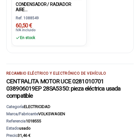
CONDENSADOR / RADIADOR
AIRE...
Ref. 1088549
60,50 €
IVA incluido
En stock
RECAMBIO ELÉCTRICO Y ELECTRÓNICO DE VEHÍCULO
CENTRALITA MOTOR UCE 0281010701
038906019EP 28SA5350: pieza eléctrica usada
compatible
Categoría
ELECTRICIDAD
Marca/Fabricante
VOLKSWAGEN
Referencia
1018555
Estado
usado
Precio
31,46 €