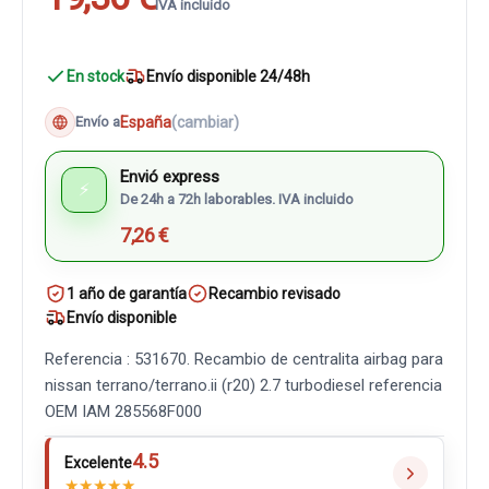
IVA incluido
En stock
Envío disponible 24/48h
España
(cambiar)
Envío a
Envió express
⚡
De 24h a 72h laborables. IVA incluido
7,26 €
1 año de garantía
Recambio revisado
Envío disponible
Referencia : 531670. Recambio de centralita airbag para
nissan terrano/terrano.ii (r20) 2.7 turbodiesel referencia
OEM IAM 285568F000
4.5
Excelente
★
★
★
★
★