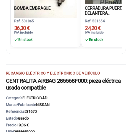
BOMBA EMBRAGUE
CERRADURA PUERTA
DELANTERA...
Ref. 531865
Ref. 531654
36,30 €
24,20 €
IVA incluido
IVA incluido
En stock
En stock
RECAMBIO ELÉCTRICO Y ELECTRÓNICO DE VEHÍCULO
CENTRALITA AIRBAG 285568F000: pieza eléctrica
usada compatible
Categoría
ELECTRICIDAD
Marca/Fabricante
NISSAN
Referencia
531670
Estado
usado
Precio
19,36 €
MPN
285568F000