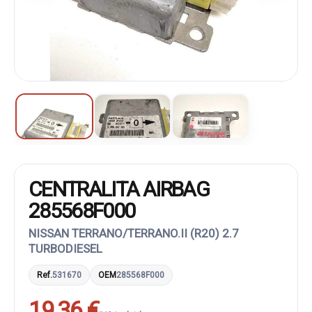
CENTRALITA AIRBAG
285568F000
NISSAN TERRANO/TERRANO.II (R20) 2.7
TURBODIESEL
Ref.
531670
OEM
285568F000
19,36 €