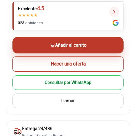
4.5
Excelente
★
★
★
★
★
323
opiniones
Añadir al carrito
Hacer una oferta
Consultar por WhatsApp
Llamar
Entrega 24/48h
En toda España y Europa