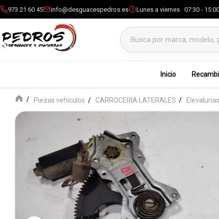
973 21 60 45
info@desguacespedros.es
Lunes a viernes · 07:30 - 15:0
Buscar productos
Inicio
Recambi
Piezas vehículos
CARROCERIA LATERALES
Elevalunas