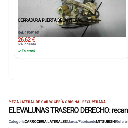
CERRADURA PUERTA DELANTERA...
Ref. 1959163
26,62 €
IVA incluido
En stock
PIEZA LATERAL DE CARROCERÍA ORIGINAL RECUPERADA
ELEVALUNAS TRASERO DERECHO: recambio
Categoría
CARROCERIA LATERALES
Marca/Fabricante
MITSUBISHI
Refere