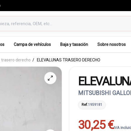
0
os
Campa de vehículos
Baja y tasación
Sobre nosotros
 trasero derecho
ELEVALUNAS TRASERO DERECHO
ELEVALUN
MITSUBISHI GALLOP
Ref.
1959181
30,25 €
IVA inclui