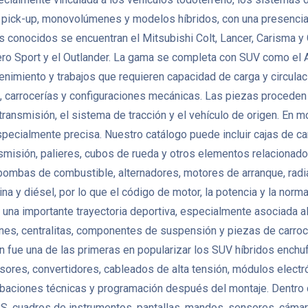
, pick-up, monovolúmenes y modelos híbridos, con una presencia 
s conocidos se encuentran el Mitsubishi Colt, Lancer, Carisma y
o Sport y el Outlander. La gama se completa con SUV como el A
antenimiento y trabajos que requieren capacidad de carga y circu
 carrocerías y configuraciones mecánicas. Las piezas proceden
 transmisión, el sistema de tracción y el vehículo de origen. En
pecialmente precisa. Nuestro catálogo puede incluir cajas de ca
ansmisión, palieres, cubos de rueda y otros elementos relacion
 bombas de combustible, alternadores, motores de arranque, radi
na y diésel, por lo que el código de motor, la potencia y la no
na importante trayectoria deportiva, especialmente asociada al 
nes, centralitas, componentes de suspensión y piezas de carro
n fue una de las primeras en popularizar los SUV híbridos enchu
ores, convertidores, cableados de alta tensión, módulos electr
aciones técnicas y programación después del montaje. Dentro del
S, cuadros de instrumentos, pantallas, mandos, sensores, cámara