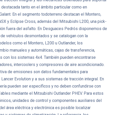
destacada tanto en el ámbito particular como en
 Galant. En el segmento todoterreno destacan el Montero,
SX y Eclipse Cross, además del Mitsubishi L200, una pick-
lación fuera del asfalto. En Desguaces Pedrós disponemos de
 de vehículos desmontados y se catalogan con la
 modelos como el Montero, L200 u Outlander, los
mbio manuales y automáticas, cajas de transferencia,
ados con los sistemas 4x4. También pueden encontrarse
adores, intercoolers y compresores de aire acondicionado.
rmativa de emisiones son datos fundamentales para
Lancer Evolution y a sus sistemas de tracción integral. En
cería pueden ser específicos y no deben confundirse con
fables mediante el Mitsubishi Outlander PHEV. Para estos
ónicos, unidades de control y componentes auxiliares del
 área eléctrica y electrónica es posible localizar
s y sistemas de climatización. La referencia, los