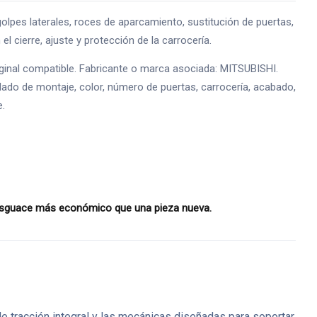
s laterales, roces de aparcamiento, sustitución de puertas,
l cierre, ajuste y protección de la carrocería.
inal compatible. Fabricante o marca asociada: MITSUBISHI.
lado de montaje, color, número de puertas, carrocería, acabado,
e.
desguace más económico que una pieza nueva.
de tracción integral y las mecánicas diseñadas para soportar