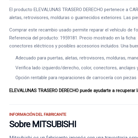
El producto ELEVALUNAS TRASERO DERECHO pertenece a CARROCE
aletas, retrovisores, molduras o guarnecidos exteriores. Las piez
Comprar este recambio usado permite reparar el vehículo de f
Referencia del producto: 1959181. Precio mostrado en la ficha:
conectores eléctricos y posibles accesorios incluidos. Una bue
Adecuado para puertas, aletas, retrovisores, molduras, manet
Verifica lado izquierdo/derecho, color, conectores, anclajes 
Opción rentable para reparaciones de carrocería con piezas o
ELEVALUNAS TRASERO DERECHO puede ayudarte a recuperar la es
INFORMACIÓN DEL FABRICANTE
Sobre MITSUBISHI
Mitsubishi es un fabricante japonés con una trayectoria esp