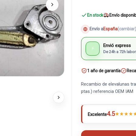
En stock
Envío disponi
Envío a
España
(cambiar
Envió express
⚡
De 24h a 72h labor
1 año de garantía
Reca
Recambio de elevalunas tras
ptas.) referencia OEM IAM
4.5
★
★
★
★
Excelente