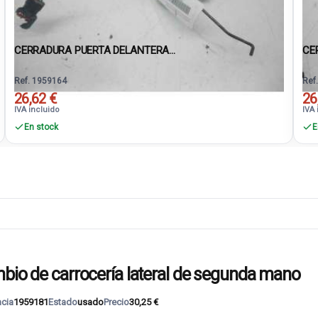
CERRADURA PUERTA DELANTERA...
CE
Ref. 1959164
Ref
26,62 €
26
IVA incluido
IVA 
En stock
E
 de carrocería lateral de segunda mano
ncia
1959181
Estado
usado
Precio
30,25 €