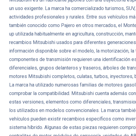
un uso exigente. La marca ha comercializado turismos, SUV
actividades profesionales y rurales. Entre sus vehículos má
también conocido como Pajero en otros mercados, el Monter
up utilizada habitualmente en agricultura, construcción, m
recambios Mitsubishi usados para diferentes generaciones,
información disponible sobre el modelo, la motorización, la
componentes de transmisión requieren una identificación es
diferenciales, grupos delanteros y traseros, árboles de tr
motores Mitsubishi completos, culatas, turbos, inyectores,
La marca ha utilizado numerosas familias de motores gasoli
comprobar la compatibilidad. Mitsubishi cuenta además con u
estas versiones, elementos como diferenciales, transmisio
los utilizados en modelos convencionales. La marca tambié
vehículos pueden existir recambios específicos como invers
sistema híbrido. Algunas de estas piezas requieren comprob
centralitas de motor, módulos de carrocería, unidades de AB