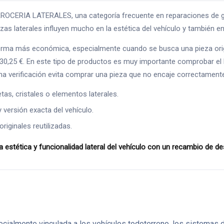
RIA LATERALES, una categoría frecuente en reparaciones de golpe
as laterales influyen mucho en la estética del vehículo y también en e
orma más económica, especialmente cuando se busca una pieza orig
 30,25 €. En este tipo de productos es muy importante comprobar el 
na verificación evita comprar una pieza que no encaje correctament
as, cristales o elementos laterales.
y versión exacta del vehículo.
riginales reutilizadas.
tética y funcionalidad lateral del vehículo con un recambio de 
ecialmente vinculada a los vehículos todoterreno, los sistemas 