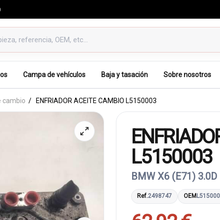
0
os
Campa de vehículos
Baja y tasación
Sobre nosotros
e cambio
ENFRIADOR ACEITE CAMBIO L5150003
ENFRIADOR
L5150003
BMW X6 (E71) 3.0D
Ref.
2498747
OEM
L51500