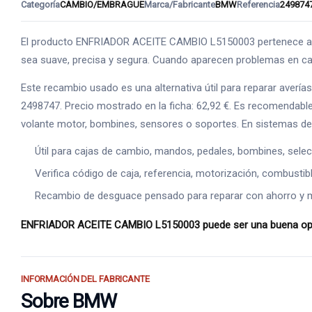
Categoría
CAMBIO/EMBRAGUE
Marca/Fabricante
BMW
Referencia
249874
El producto ENFRIADOR ACEITE CAMBIO L5150003 pertenece a CA
sea suave, precisa y segura. Cuando aparecen problemas en ca
Este recambio usado es una alternativa útil para reparar aver
2498747. Precio mostrado en la ficha: 62,92 €. Es recomendabl
volante motor, bombines, sensores o soportes. En sistemas de 
Útil para cajas de cambio, mandos, pedales, bombines, sel
Verifica código de caja, referencia, motorización, combustibl
Recambio de desguace pensado para reparar con ahorro y ma
ENFRIADOR ACEITE CAMBIO L5150003 puede ser una buena opción p
INFORMACIÓN DEL FABRICANTE
Sobre BMW