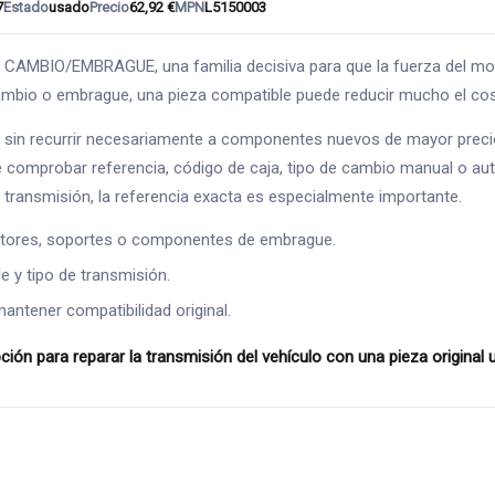
7
Estado
usado
Precio
62,92 €
MPN
L5150003
MBIO/EMBRAGUE, una familia decisiva para que la fuerza del motor
mbio o embrague, una pieza compatible puede reducir mucho el cost
ías sin recurrir necesariamente a componentes nuevos de mayor prec
e comprobar referencia, código de caja, tipo de cambio manual o au
transmisión, la referencia exacta es especialmente importante.
ectores, soportes o componentes de embrague.
e y tipo de transmisión.
ntener compatibilidad original.
ara reparar la transmisión del vehículo con una pieza original usa