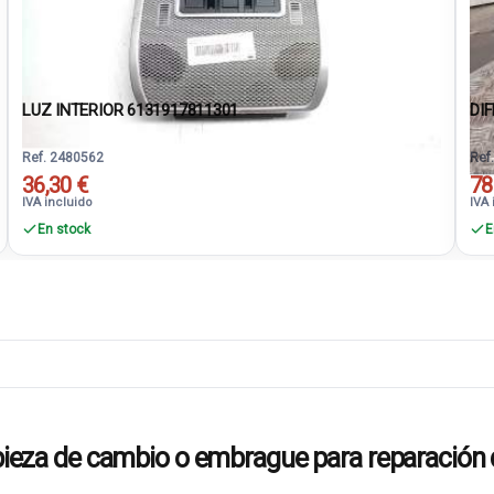
LUZ INTERIOR 6131917811301
DIF
Ref. 2480562
Ref
36,30 €
78
IVA incluido
IVA 
En stock
E
za de cambio o embrague para reparación 