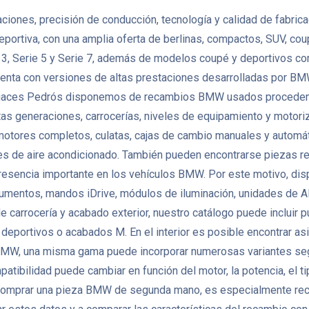
nes, precisión de conducción, tecnología y calidad de fabricació
eportiva, con una amplia oferta de berlinas, compactos, SUV, co
, Serie 5 y Serie 7, además de modelos coupé y deportivos como
enta con versiones de altas prestaciones desarrolladas por BMW
 Desguaces Pedrós disponemos de recambios BMW usados proceden
as generaciones, carrocerías, niveles de equipamiento y motoriza
es completos, culatas, cajas de cambio manuales y automáticas
es de aire acondicionado. También pueden encontrarse piezas re
a presencia importante en los vehículos BMW. Por este motivo, d
strumentos, mandos iDrive, módulos de iluminación, unidades de
e carrocería y acabado exterior, nuestro catálogo puede incluir p
 deportivos o acabados M. En el interior es posible encontrar asi
 BMW, una misma gama puede incorporar numerosas variantes seg
bilidad puede cambiar en función del motor, la potencia, el tipo 
 comprar una pieza BMW de segunda mano, es especialmente recome