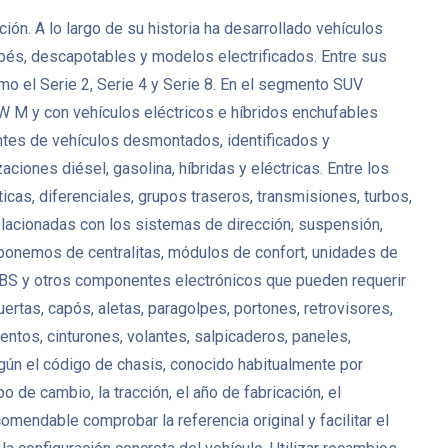
n. A lo largo de su historia ha desarrollado vehículos
upés, descapotables y modelos electrificados. Entre sus
 el Serie 2, Serie 4 y Serie 8. En el segmento SUV
 M y con vehículos eléctricos e híbridos enchufables
tes de vehículos desmontados, identificados y
ciones diésel, gasolina, híbridas y eléctricas. Entre los
, diferenciales, grupos traseros, transmisiones, turbos,
lacionadas con los sistemas de dirección, suspensión,
isponemos de centralitas, módulos de confort, unidades de
 ABS y otros componentes electrónicos que pueden requerir
uertas, capós, aletas, paragolpes, portones, retrovisores,
entos, cinturones, volantes, salpicaderos, paneles,
ún el código de chasis, conocido habitualmente por
de cambio, la tracción, el año de fabricación, el
ndable comprobar la referencia original y facilitar el