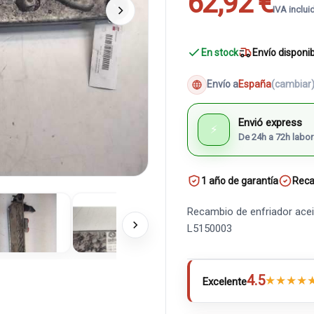
62,92 €
IVA inclui
En stock
Envío disponi
Envío a
España
(cambiar
Envió express
⚡
De 24h a 72h labor
1 año de garantía
Reca
Recambio de enfriador ace
L5150003
4.5
★
★
★
★
Excelente