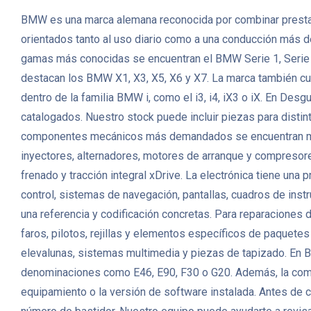
BMW es una marca alemana reconocida por combinar prestacio
orientados tanto al uso diario como a una conducción más d
gamas más conocidas se encuentran el BMW Serie 1, Serie 3
destacan los BMW X1, X3, X5, X6 y X7. La marca también cu
dentro de la familia BMW i, como el i3, i4, iX3 o iX. En
catalogados. Nuestro stock puede incluir piezas para distint
componentes mecánicos más demandados se encuentran motor
inyectores, alternadores, motores de arranque y compresor
frenado y tracción integral xDrive. La electrónica tiene un
control, sistemas de navegación, pantallas, cuadros de in
una referencia y codificación concretas. Para reparaciones d
faros, pilotos, rejillas y elementos específicos de paquetes
elevalunas, sistemas multimedia y piezas de tapizado. En
denominaciones como E46, E90, F30 o G20. Además, la compati
equipamiento o la versión de software instalada. Antes de