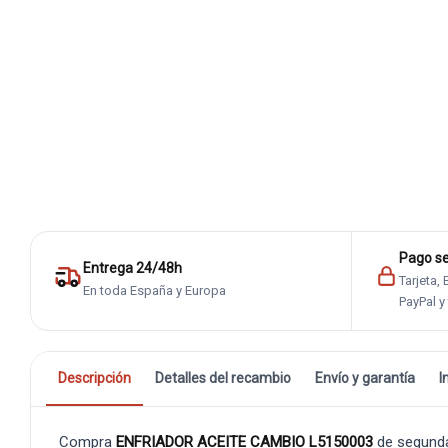
Pago s
Entrega 24/48h
Tarjeta,
En toda España y Europa
PayPal y
Descripción
Detalles del recambio
Envío y garantía
I
Compra
ENFRIADOR ACEITE CAMBIO L5150003
de segunda