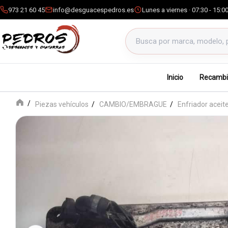
973 21 60 45
info@desguacespedros.es
Lunes a viernes · 07:30 - 15:0
Buscar productos
Inicio
Recambi
Piezas vehículos
CAMBIO/EMBRAGUE
Enfriador aceit