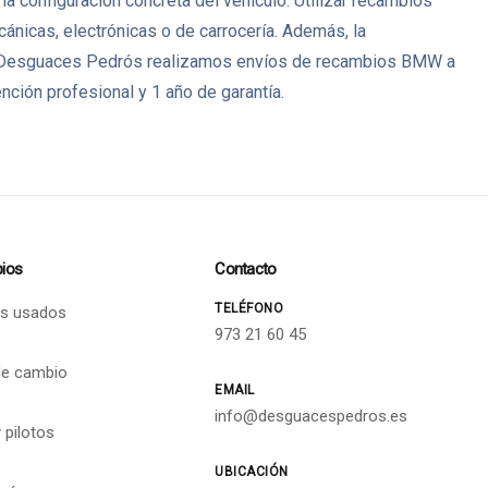
a configuración concreta del vehículo. Utilizar recambios
icas, electrónicas o de carrocería. Además, la
s. En Desguaces Pedrós realizamos envíos de recambios BMW a
ción profesional y 1 año de garantía.
ios
Contacto
TELÉFONO
s usados
973 21 60 45
de cambio
EMAIL
info@desguacespedros.es
 pilotos
UBICACIÓN