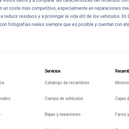
 estos datos y a comparar las características del recambio con l
un coste más competitivo, especialmente en reparaciones mecán
 a reducir residuos y a prolongar la vida útil de los vehículo
on fotografías reales siempre que es posible y cuentan con aten
Servicios
Recamb
os
Catalogo de recambios
Motore
onales
Campa de vehículos
Cajas 
o
Bajas y tasaciones
Faros y