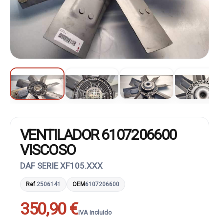
VENTILADOR 6107206600
VISCOSO
DAF SERIE XF105.XXX
Ref.
2506141
OEM
6107206600
350,90 €
IVA incluido