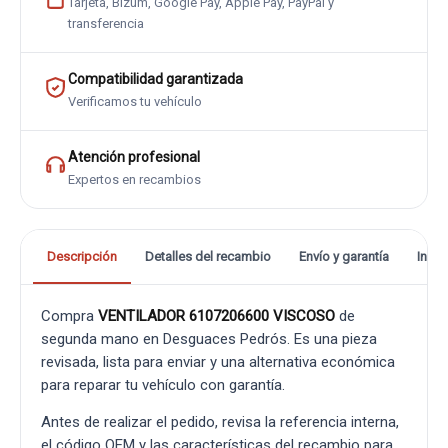
Tarjeta, Bizum, Google Pay, Apple Pay, PayPal y
transferencia
Compatibilidad garantizada
Verificamos tu vehículo
Atención profesional
Expertos en recambios
Descripción
Detalles del recambio
Envío y garantía
Info
Compra
VENTILADOR 6107206600 VISCOSO
de
segunda mano en Desguaces Pedrós. Es una pieza
revisada, lista para enviar y una alternativa económica
para reparar tu vehículo con garantía.
Antes de realizar el pedido, revisa la referencia interna,
el código OEM y las características del recambio para