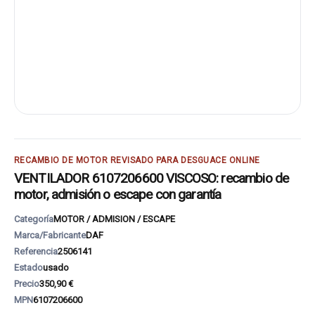
RECAMBIO DE MOTOR REVISADO PARA DESGUACE ONLINE
VENTILADOR 6107206600 VISCOSO: recambio de
motor, admisión o escape con garantía
Categoría
MOTOR / ADMISION / ESCAPE
Marca/Fabricante
DAF
Referencia
2506141
Estado
usado
Precio
350,90 €
MPN
6107206600