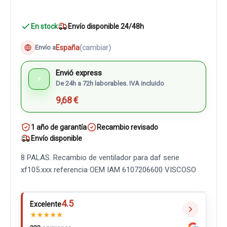
En stock
Envío disponible 24/48h
España
(cambiar)
Envío a
Envió express
⚡
De 24h a 72h laborables. IVA incluido
9,68 €
1 año de garantía
Recambio revisado
Envío disponible
8 PALAS. Recambio de ventilador para daf serie
xf105.xxx referencia OEM IAM 6107206600 VISCOSO
4.5
Excelente
★
★
★
★
★