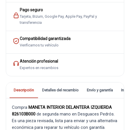
Pago seguro
Tarjeta, Bizum, Google Pay, Apple Pay, PayPal y
transferencia
Compatibilidad garantizada
Verificamos tu vehículo
Atención profesional
Expertos en recambios
Descripción
Detalles del recambio
Envío y garantía
Info
Compra
MANETA INTERIOR DELANTERA IZQUIERDA
826103B000
de segunda mano en Desguaces Pedrós.
Es una pieza revisada, lista para enviar y una alternativa
económica para reparar tu vehículo con garantía.