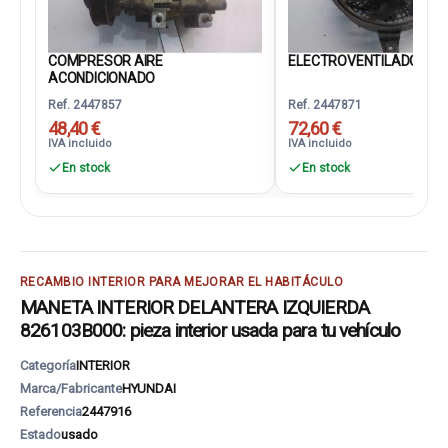
COMPRESOR AIRE
ELECTROVENTILADOR 4P
ACONDICIONADO
Ref. 2447857
Ref. 2447871
48,40 €
72,60 €
IVA incluido
IVA incluido
En stock
En stock
RECAMBIO INTERIOR PARA MEJORAR EL HABITÁCULO
MANETA INTERIOR DELANTERA IZQUIERDA
826103B000: pieza interior usada para tu vehículo
Categoría
INTERIOR
Marca/Fabricante
HYUNDAI
Referencia
2447916
Estado
usado