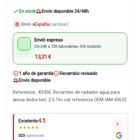
En stock
Envío disponible 24/48h
España
(cambiar)
Envío a
Envió express
⚡
De 24h a 72h laborables. IVA incluido
13,31 €
1 año de garantía
Recambio revisado
Envío disponible
Referencia : 83306. Recambio de radiador agua para
lancia dedra berl. 2.0 16v cat referencia OEM IAM 43632
4.5
Excelente
★
★
★
★
★
323
opiniones