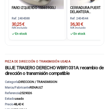
FARO IZQUIERDO 15565900LI
CERRADURA PUERTA
DELANTERA...
Ref. 2404588
Ref. 2404544
30,25 €
36,30 €
IVA incluido
IVA incluido
En stock
En stock
PIEZA DE DIRECCIÓN O TRANSMISIÓN USADA
BUJE TRASERO DERECHO WBR1031A: recambio de
dirección o transmisión compatible
Categoría
DIRECCION / TRANSMISION
Marca/Fabricante
RENAULT
Referencia
2529026
Estado
usado
Precio
48,40 €