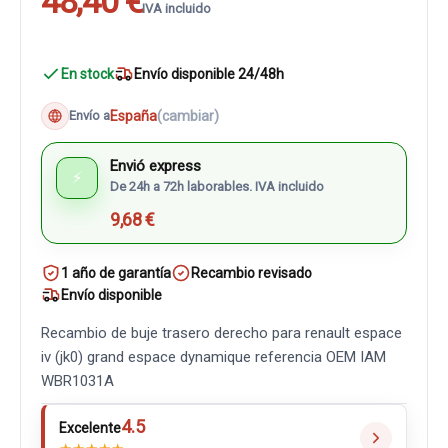
48,40 €
IVA incluido
En stock
Envío disponible 24/48h
España
(cambiar)
Envío a
Envió express
⚡
De 24h a 72h laborables. IVA incluido
9,68 €
1 año de garantía
Recambio revisado
Envío disponible
Recambio de buje trasero derecho para renault espace
iv (jk0) grand espace dynamique referencia OEM IAM
WBR1031A
4.5
Excelente