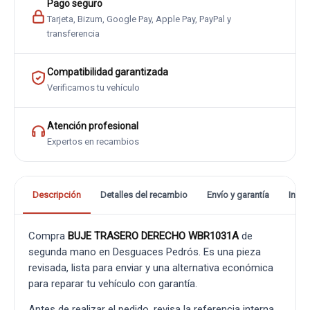
Pago seguro
Tarjeta, Bizum, Google Pay, Apple Pay, PayPal y
transferencia
Compatibilidad garantizada
Verificamos tu vehículo
Atención profesional
Expertos en recambios
Descripción
Detalles del recambio
Envío y garantía
Info
Compra
BUJE TRASERO DERECHO WBR1031A
de
segunda mano en Desguaces Pedrós. Es una pieza
revisada, lista para enviar y una alternativa económica
para reparar tu vehículo con garantía.
Antes de realizar el pedido, revisa la referencia interna,