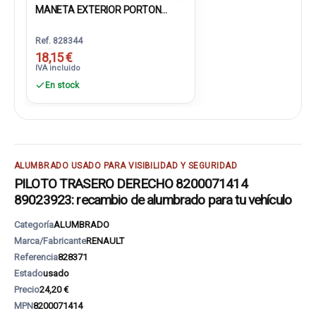
MANETA EXTERIOR PORTON...
Ref. 828344
18,15 €
IVA incluido
En stock
ALUMBRADO USADO PARA VISIBILIDAD Y SEGURIDAD
PILOTO TRASERO DERECHO 8200071414
89023923: recambio de alumbrado para tu vehículo
Categoría
ALUMBRADO
Marca/Fabricante
RENAULT
Referencia
828371
Estado
usado
Precio
24,20 €
MPN
8200071414