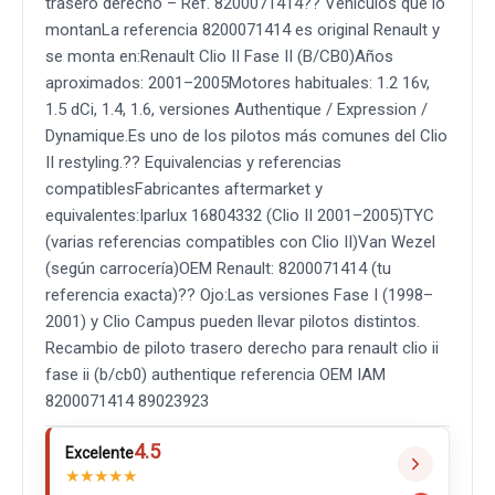
trasero derecho – Ref. 8200071414?? Vehículos que lo
montanLa referencia 8200071414 es original Renault y
se monta en:Renault Clio II Fase II (B/CB0)Años
aproximados: 2001–2005Motores habituales: 1.2 16v,
1.5 dCi, 1.4, 1.6, versiones Authentique / Expression /
Dynamique.Es uno de los pilotos más comunes del Clio
II restyling.?? Equivalencias y referencias
compatiblesFabricantes aftermarket y
equivalentes:Iparlux 16804332 (Clio II 2001–2005)TYC
(varias referencias compatibles con Clio II)Van Wezel
(según carrocería)OEM Renault: 8200071414 (tu
referencia exacta)?? Ojo:Las versiones Fase I (1998–
2001) y Clio Campus pueden llevar pilotos distintos.
Recambio de piloto trasero derecho para renault clio ii
fase ii (b/cb0) authentique referencia OEM IAM
8200071414 89023923
4.5
Excelente
★
★
★
★
★