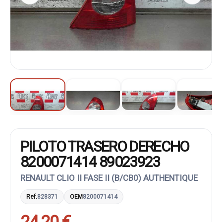
PILOTO TRASERO DERECHO
8200071414 89023923
RENAULT CLIO II FASE II (B/CB0) AUTHENTIQUE
Ref.
828371
OEM
8200071414
24,20 €