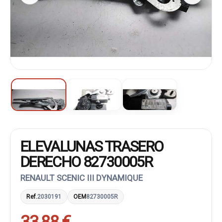
ELEVALUNAS TRASERO
DERECHO 82730005R
RENAULT SCENIC III DYNAMIQUE
Ref.
2030191
OEM
82730005R
33,88 €