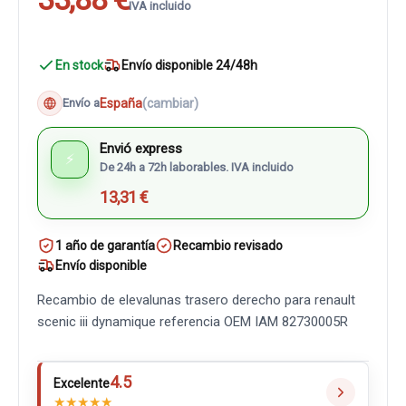
IVA incluido
En stock
Envío disponible 24/48h
España
(cambiar)
Envío a
Envió express
⚡
De 24h a 72h laborables. IVA incluido
13,31 €
1 año de garantía
Recambio revisado
Envío disponible
Recambio de elevalunas trasero derecho para renault
scenic iii dynamique referencia OEM IAM 82730005R
4.5
Excelente
★
★
★
★
★