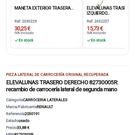
MANETA EXTERIOR TRASERA...
ELEVALUNAS TRASERO
IZQUIERDO...
Ref. 2030229
Ref. 2652257
30,25 €
15,73 €
IVA incluido
IVA incluido
En stock
En stock
PIEZA LATERAL DE CARROCERÍA ORIGINAL RECUPERADA
ELEVALUNAS TRASERO DERECHO 82730005R:
recambio de carrocería lateral de segunda mano
Categoría
CARROCERIA LATERALES
Marca/Fabricante
RENAULT
Referencia
2030191
Estado
usado
Precio
33,88 €
MPN
82730005R