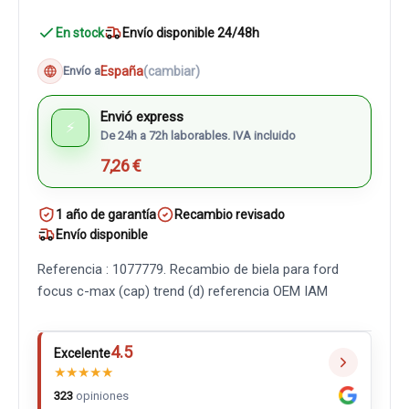
En stock
Envío disponible 24/48h
España
(cambiar)
Envío a
Envió express
⚡
De 24h a 72h laborables. IVA incluido
7,26 €
1 año de garantía
Recambio revisado
Envío disponible
Referencia : 1077779. Recambio de biela para ford
focus c-max (cap) trend (d) referencia OEM IAM
4.5
Excelente
★
★
★
★
★
323
opiniones