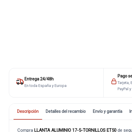
Pago s
Entrega 24/48h
Tarjeta,
En toda España y Europa
PayPal y
Descripción
Detalles del recambio
Envío y garantía
I
Compra
LLANTA ALUMINIO 17-5-TORNILLOS ET50
de seg