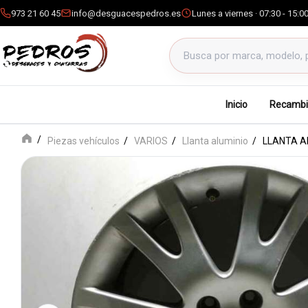
973 21 60 45
info@desguacespedros.es
Lunes a viernes · 07:30 - 15:0
Buscar productos
Inicio
Recambi
Piezas vehículos
VARIOS
Llanta aluminio
LLANTA A