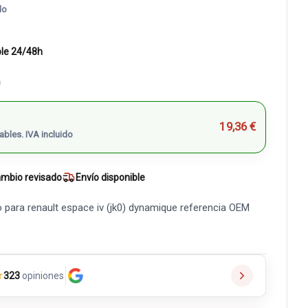
do
ble 24/48h
)
19,36 €
ables. IVA incluido
mbio revisado
Envío disponible
o para renault espace iv (jk0) dynamique referencia OEM
★
323
opiniones