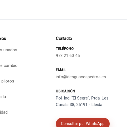
ios
Contacto
TELÉFONO
s usados
973 21 60 45
de cambio
EMAIL
info@desguacespedros.es
 pilotos
UBICACIÓN
ería
Pol. Ind. "El Segre", Ptda. Les
Canals 38, 25191 - Lleida
cidad
Consultar por WhatsApp