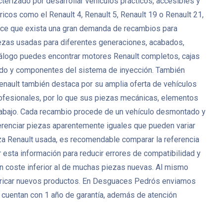
erizado por desarrollar vehículos prácticos, accesibles y
icos como el Renault 4, Renault 5, Renault 19 o Renault 21,
 hace que exista una gran demanda de recambios para
zas usadas para diferentes generaciones, acabados,
catálogo puedes encontrar motores Renault completos, cajas
nado y componentes del sistema de inyección. También
Renault también destaca por su amplia oferta de vehículos
ofesionales, por lo que sus piezas mecánicas, elementos
 trabajo. Cada recambio procede de un vehículo desmontado y
ferenciar piezas aparentemente iguales que pueden variar
eza Renault usada, es recomendable comparar la referencia
 esta información para reducir errores de compatibilidad y
un coste inferior al de muchas piezas nuevas. Al mismo
bricar nuevos productos. En Desguaces Pedrós enviamos
 cuentan con 1 año de garantía, además de atención