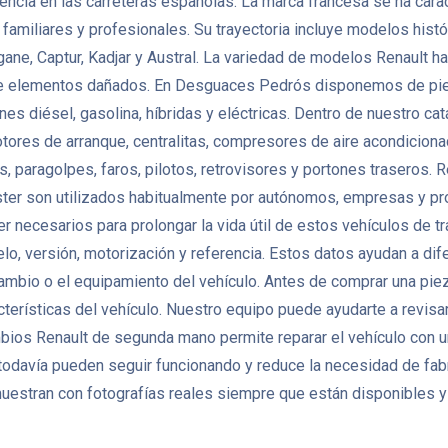
ncia en las carreteras españolas. La marca francesa se ha caract
miliares y profesionales. Su trayectoria incluye modelos histór
gane, Captur, Kadjar y Austral. La variedad de modelos Renault
de elementos dañados. En Desguaces Pedrós disponemos de pie
nes diésel, gasolina, híbridas y eléctricas. Dentro de nuestro 
otores de arranque, centralitas, compresores de aire acondicio
 paragolpes, faros, pilotos, retrovisores y portones traseros. 
ter son utilizados habitualmente por autónomos, empresas y pr
er necesarios para prolongar la vida útil de estos vehículos de
lo, versión, motorización y referencia. Estos datos ayudan a di
 cambio o el equipamiento del vehículo. Antes de comprar una pi
terísticas del vehículo. Nuestro equipo puede ayudarte a revisar
mbios Renault de segunda mano permite reparar el vehículo con 
odavía pueden seguir funcionando y reduce la necesidad de fa
uestran con fotografías reales siempre que están disponibles y