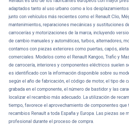
Renault es uno de los fabricantes europeos con mayor prese
adaptados tanto al uso urbano como a los desplazamientos fa
junto con vehículos más recientes como el Renault Clio, Mé
mantenimientos, reparaciones mecánicas y sustituciones 
carrocerías y motorizaciones de la marca, incluyendo versio
de cambio manuales y automáticas, turbos, alternadores, m
contamos con piezas exteriores como puertas, capós, aletas,
comerciales. Modelos como el Renault Kangoo, Trafic y Mas
de carrocería, interiores y componentes eléctricos suelen s
es identificado con la información disponible sobre su mode
según el año de fabricación, el código de motor, el tipo de
grabada en el componente, el número de bastidor y las carac
localizar el recambio más adecuado. La utilización de reca
tiempo, favorece el aprovechamiento de componentes que t
recambios Renault a toda España y Europa. Las piezas se m
profesional durante el proceso de compra.