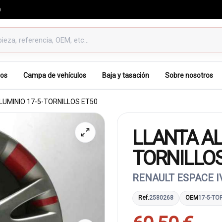
0
os
Campa de vehículos
Baja y tasación
Sobre nosotros
LUMINIO 17-5-TORNILLOS ET50
LLANTA AL
TORNILLOS
RENAULT ESPACE I
Ref.
2580268
OEM
17-5-TO