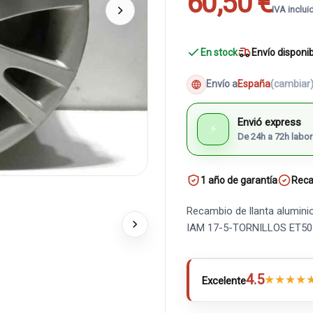
60,50 €
IVA inclui
En stock
Envío disponi
Envío a
España
(cambiar
Envió express
⚡
De 24h a 72h labor
1 año de garantía
Reca
Recambio de llanta alumini
IAM 17-5-TORNILLOS ET50
4.5
★
★
★
★
Excelente