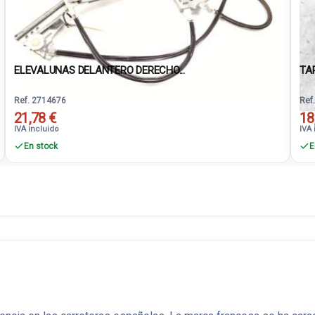
ELEVALUNAS DELANTERO DERECHO...
TA
Ref. 2714676
Ref
21,78 €
18
IVA incluido
IVA 
En stock
E