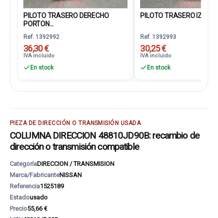
PILOTO TRASERO DERECHO
PILOTO TRASERO IZQUIER
PORTON...
Ref. 1392992
Ref. 1392993
36,30 €
30,25 €
IVA incluido
IVA incluido
En stock
En stock
PIEZA DE DIRECCIÓN O TRANSMISIÓN USADA
COLUMNA DIRECCION 48810JD90B: recambio de
dirección o transmisión compatible
Categoría
DIRECCION / TRANSMISION
Marca/Fabricante
NISSAN
Referencia
1525189
Estado
usado
Precio
55,66 €