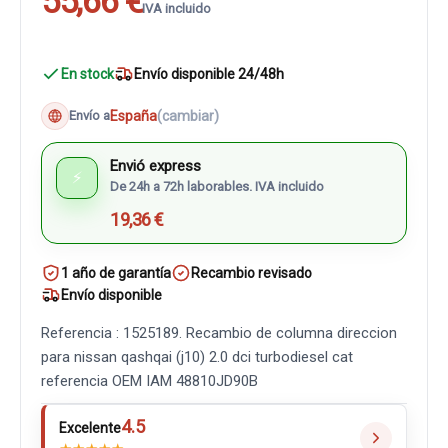
55,66 €
IVA incluido
En stock
Envío disponible 24/48h
España
(cambiar)
Envío a
Envió express
⚡
De 24h a 72h laborables. IVA incluido
19,36 €
1 año de garantía
Recambio revisado
Envío disponible
Referencia : 1525189. Recambio de columna direccion
para nissan qashqai (j10) 2.0 dci turbodiesel cat
referencia OEM IAM 48810JD90B
4.5
Excelente