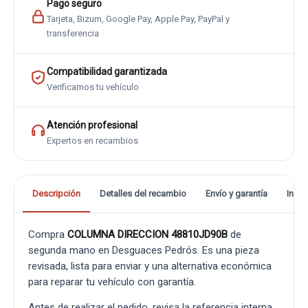
Pago seguro
Tarjeta, Bizum, Google Pay, Apple Pay, PayPal y
transferencia
Compatibilidad garantizada
Verificamos tu vehículo
Atención profesional
Expertos en recambios
Descripción
Detalles del recambio
Envío y garantía
Info
Compra
COLUMNA DIRECCION 48810JD90B
de
segunda mano en Desguaces Pedrós. Es una pieza
revisada, lista para enviar y una alternativa económica
para reparar tu vehículo con garantía.
Antes de realizar el pedido, revisa la referencia interna,