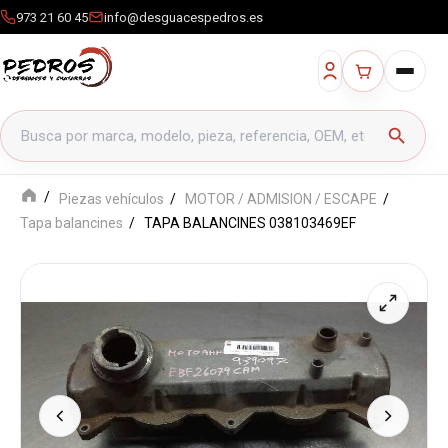
973 21 60 45
info@desguacespedros.es
Buscar productos
search
Piezas vehículos
MOTOR / ADMISION / ESCAPE
Tapa balancines
TAPA BALANCINES 038103469EF