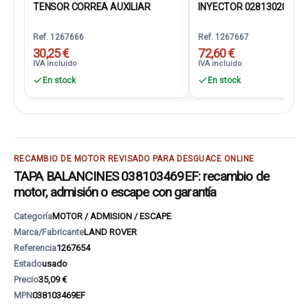
TENSOR CORREA AUXILIAR
INYECTOR 028130201S
Ref. 1267666
Ref. 1267667
30,25 €
72,60 €
IVA incluido
IVA incluido
En stock
En stock
RECAMBIO DE MOTOR REVISADO PARA DESGUACE ONLINE
TAPA BALANCINES 038103469EF: recambio de
motor, admisión o escape con garantía
Categoría
MOTOR / ADMISION / ESCAPE
Marca/Fabricante
LAND ROVER
Referencia
1267654
Estado
usado
Precio
35,09 €
MPN
038103469EF