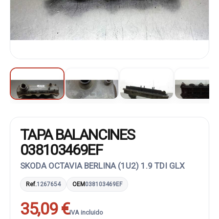
TAPA BALANCINES
038103469EF
SKODA OCTAVIA BERLINA (1U2) 1.9 TDI GLX
Ref.
1267654
OEM
038103469EF
35,09 €
IVA incluido