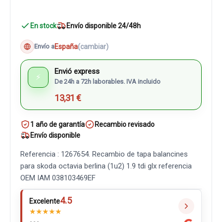
En stock
Envío disponible 24/48h
España
(cambiar)
Envío a
Envió express
⚡
De 24h a 72h laborables. IVA incluido
13,31 €
1 año de garantía
Recambio revisado
Envío disponible
Referencia : 1267654. Recambio de tapa balancines
para skoda octavia berlina (1u2) 1.9 tdi glx referencia
OEM IAM 038103469EF
4.5
Excelente
★
★
★
★
★