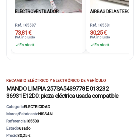
ELECTROVENTILADOR
AIRBAG DELANTERO DERE
Ref. 165587
Ref. 165581
73,81 €
30,25 €
IVA incluido
IVA incluido
En stock
En stock
RECAMBIO ELÉCTRICO Y ELECTRÓNICO DE VEHÍCULO
MANDO LIMPIA 257SA5439778E 013232
36931E12D0: pieza eléctrica usada compatible
Categoría
ELECTRICIDAD
Marca/Fabricante
NISSAN
Referencia
165588
Estado
usado
Precio
30,25 €