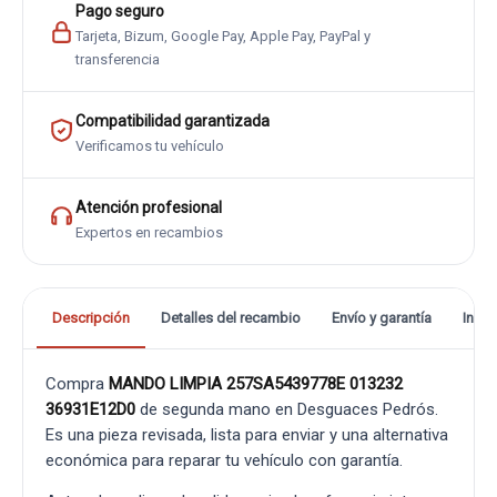
Pago seguro
Tarjeta, Bizum, Google Pay, Apple Pay, PayPal y
transferencia
Compatibilidad garantizada
Verificamos tu vehículo
Atención profesional
Expertos en recambios
Descripción
Detalles del recambio
Envío y garantía
Info
Compra
MANDO LIMPIA 257SA5439778E 013232
36931E12D0
de segunda mano en Desguaces Pedrós.
Es una pieza revisada, lista para enviar y una alternativa
económica para reparar tu vehículo con garantía.