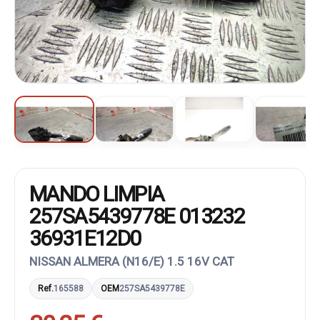
MANDO LIMPIA
257SA5439778E 013232
36931E12D0
NISSAN ALMERA (N16/E) 1.5 16V CAT
Ref.
165588
OEM
257SA5439778E