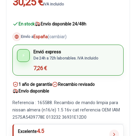
30,25 €
IVA incluido
En stock
Envío disponible 24/48h
España
(cambiar)
Envío a
Envió express
⚡
De 24h a 72h laborables. IVA incluido
7,26 €
1 año de garantía
Recambio revisado
Envío disponible
Referencia : 165588. Recambio de mando limpia para
nissan almera (n16/e) 1.5 16v cat referencia OEM IAM
257SA5439778E 013232 36931E12D0
4.5
Excelente