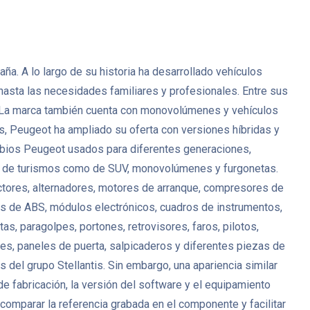
. A lo largo de su historia ha desarrollado vehículos
 hasta las necesidades familiares y profesionales. Entre sus
. La marca también cuenta con monovolúmenes y vehículos
s, Peugeot ha ampliado su oferta con versiones híbridas y
mbios Peugeot usados para diferentes generaciones,
anto de turismos como de SUV, monovolúmenes y furgonetas.
ctores, alternadores, motores de arranque, compresores de
es de ABS, módulos electrónicos, cuadros de instrumentos,
s, paragolpes, portones, retrovisores, faros, pilotos,
antes, paneles de puerta, salpicaderos y diferentes piezas de
del grupo Stellantis. Sin embargo, una apariencia similar
de fabricación, la versión del software y el equipamiento
mparar la referencia grabada en el componente y facilitar