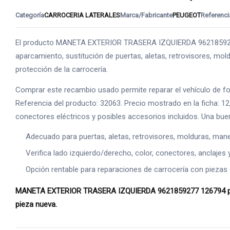
Categoría
CARROCERIA LATERALES
Marca/Fabricante
PEUGEOT
Referenci
El producto MANETA EXTERIOR TRASERA IZQUIERDA 9621859277 
aparcamiento, sustitución de puertas, aletas, retrovisores, mold
protección de la carrocería.
Comprar este recambio usado permite reparar el vehículo de 
Referencia del producto: 32063. Precio mostrado en la ficha: 1
conectores eléctricos y posibles accesorios incluidos. Una bue
Adecuado para puertas, aletas, retrovisores, molduras, manet
Verifica lado izquierdo/derecho, color, conectores, anclajes 
Opción rentable para reparaciones de carrocería con piezas o
MANETA EXTERIOR TRASERA IZQUIERDA 9621859277 126794 puede 
pieza nueva.