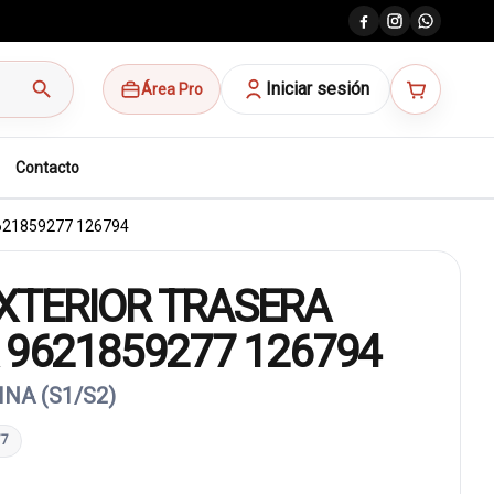
search
Iniciar sesión
Área Pro
Contacto
21859277 126794
XTERIOR TRASERA
 9621859277 126794
NA (S1/S2)
77