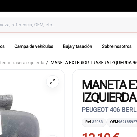
0
os
Campa de vehículos
Baja y tasación
Sobre nosotros
erior trasera izquierda
MANETA EXTERIOR TRASERA IZQUIERDA 96
MANETA E
IZQUIERDA
PEUGEOT 406 BERLI
Ref.
32063
OEM
96218592