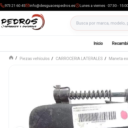
973 21 60 45
info@desguacespedros.es
Lunes a viernes · 07:30 - 15:0
Buscar productos
Inicio
Recambi
Piezas vehículos
CARROCERIA LATERALES
Maneta ext