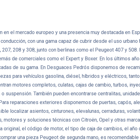
 en el mercado europeo y una presencia muy destacada en España
de conducción, con una gama capaz de cubrir desde el uso urbano
 207, 208 y 308, junto con berlinas como el Peugeot 407 y 508
demás de comerciales como el Expert y Boxer. En los últimos año
trificadas de su gama. En Desguaces Pedrós disponemos de reca
iezas para vehículos gasolina, diésel, híbridos y eléctricos, t
ran motores completos, culatas, cajas de cambio, turbos, inye
n o suspensión. También pueden encontrarse centralitas, unidad
ara reparaciones exteriores disponemos de puertas, capós, aleta
osible localizar asientos, cinturones, elevalunas, cerraduras, vol
otores y soluciones técnicas con Citroën, Opel y otras marcas 
original, el código de motor, el tipo de caja de cambios, el año 
 comprar una pieza Peugeot de segunda mano, es recomendable co