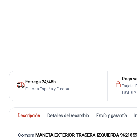
Pago s
Entrega 24/48h
Tarjeta,
En toda España y Europa
PayPal y
Descripción
Detalles del recambio
Envío y garantía
I
Compra
MANETA EXTERIOR TRASERA IZQUIERDA 9621859