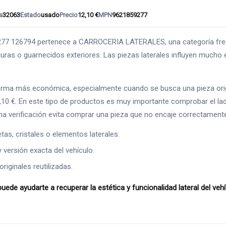
a
32063
Estado
usado
Precio
12,10 €
MPN
9621859277
126794 pertenece a CARROCERIA LATERALES, una categoría frecuen
uras o guarnecidos exteriores. Las piezas laterales influyen mucho en 
forma más económica, especialmente cuando se busca una pieza orig
2,10 €. En este tipo de productos es muy importante comprobar el la
na verificación evita comprar una pieza que no encaje correctament
as, cristales o elementos laterales.
y versión exacta del vehículo.
riginales reutilizadas.
ayudarte a recuperar la estética y funcionalidad lateral del ve