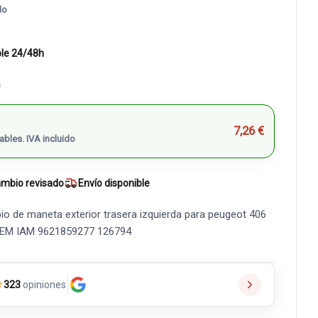
do
ble 24/48h
)
7,26 €
ables. IVA incluido
mbio revisado
Envío disponible
io de maneta exterior trasera izquierda para peugeot 406
a OEM IAM 9621859277 126794
★
323
opiniones