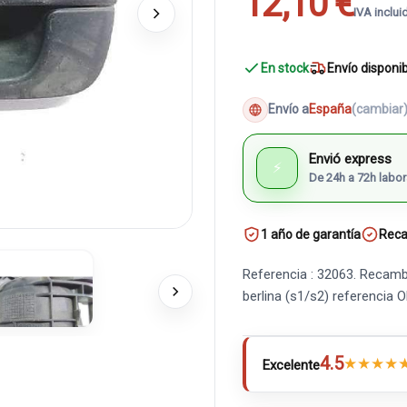
12,10 €
IVA inclui
En stock
Envío disponi
Envío a
España
(cambiar
Envió express
⚡
De 24h a 72h labor
1 año de garantía
Reca
Referencia : 32063. Recamb
berlina (s1/s2) referenci
4.5
★
★
★
★
Excelente