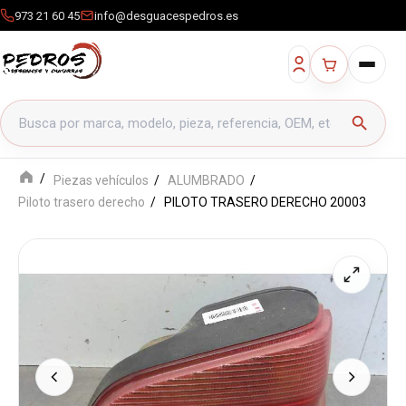
973 21 60 45
info@desguacespedros.es
Buscar productos
search
Piezas vehículos
ALUMBRADO
Piloto trasero derecho
PILOTO TRASERO DERECHO 20003