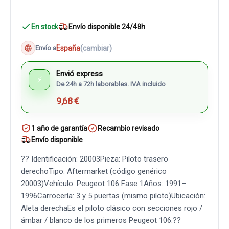
En stock
Envío disponible 24/48h
España
(cambiar)
Envío a
Envió express
⚡
De 24h a 72h laborables. IVA incluido
9,68 €
1 año de garantía
Recambio revisado
Envío disponible
?? Identificación: 20003Pieza: Piloto trasero
derechoTipo: Aftermarket (código genérico
20003)Vehículo: Peugeot 106 Fase 1Años: 1991–
1996Carrocería: 3 y 5 puertas (mismo piloto)Ubicación:
Aleta derechaEs el piloto clásico con secciones rojo /
ámbar / blanco de los primeros Peugeot 106.??