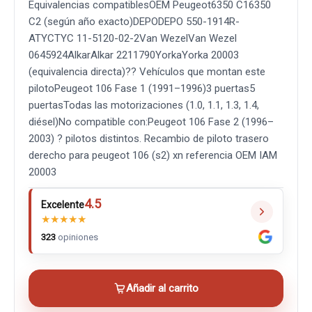
Equivalencias compatiblesOEM Peugeot6350 C16350
C2 (según año exacto)DEPODEPO 550-1914R-
ATYCTYC 11-5120-02-2Van WezelVan Wezel
0645924AlkarAlkar 2211790YorkaYorka 20003
(equivalencia directa)?? Vehículos que montan este
pilotoPeugeot 106 Fase 1 (1991–1996)3 puertas5
puertasTodas las motorizaciones (1.0, 1.1, 1.3, 1.4,
diésel)No compatible con:Peugeot 106 Fase 2 (1996–
2003) ? pilotos distintos. Recambio de piloto trasero
derecho para peugeot 106 (s2) xn referencia OEM IAM
20003
4.5
Excelente
★
★
★
★
★
323
opiniones
Añadir al carrito