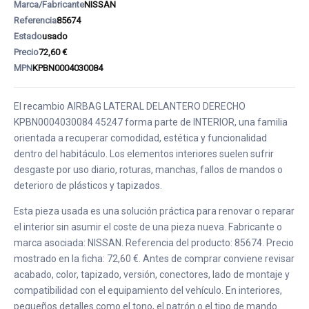
Marca/Fabricante
NISSAN
Referencia
85674
Estado
usado
Precio
72,60 €
MPN
KPBN0004030084
El recambio AIRBAG LATERAL DELANTERO DERECHO
KPBN0004030084 45247 forma parte de INTERIOR, una familia
orientada a recuperar comodidad, estética y funcionalidad
dentro del habitáculo. Los elementos interiores suelen sufrir
desgaste por uso diario, roturas, manchas, fallos de mandos o
deterioro de plásticos y tapizados.
Esta pieza usada es una solución práctica para renovar o reparar
el interior sin asumir el coste de una pieza nueva. Fabricante o
marca asociada: NISSAN. Referencia del producto: 85674. Precio
mostrado en la ficha: 72,60 €. Antes de comprar conviene revisar
acabado, color, tapizado, versión, conectores, lado de montaje y
compatibilidad con el equipamiento del vehículo. En interiores,
pequeños detalles como el tono, el patrón o el tipo de mando