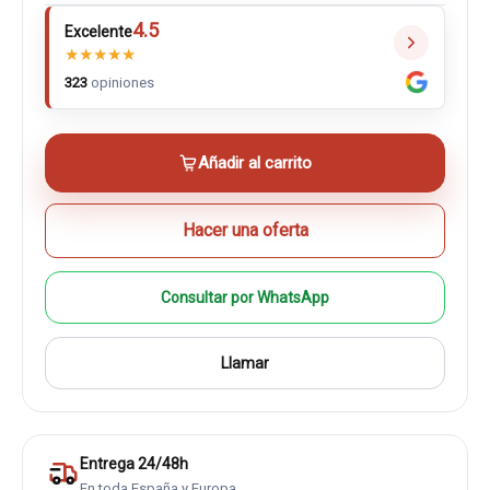
4.5
Excelente
★
★
★
★
★
323
opiniones
Añadir al carrito
Hacer una oferta
Consultar por WhatsApp
Llamar
Entrega 24/48h
En toda España y Europa