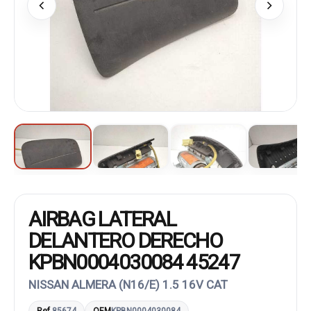
AIRBAG LATERAL
DELANTERO DERECHO
KPBN0004030084 45247
NISSAN ALMERA (N16/E) 1.5 16V CAT
Ref.
85674
OEM
KPBN0004030084