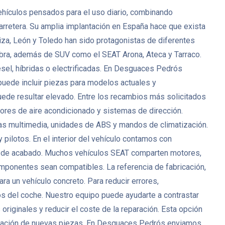
ehículos pensados para el uso diario, combinando
rretera. Su amplia implantación en España hace que exista
a, León y Toledo han sido protagonistas de diferentes
bra, además de SUV como el SEAT Arona, Ateca y Tarraco.
sel, híbridas o electrificadas. En Desguaces Pedrós
ede incluir piezas para modelos actuales y
uede resultar elevado. Entre los recambios más solicitados
ores de aire acondicionado y sistemas de dirección.
as multimedia, unidades de ABS y mandos de climatización.
y pilotos. En el interior del vehículo contamos con
zas de acabado. Muchos vehículos SEAT comparten motores,
omponentes sean compatibles. La referencia de fabricación,
ra un vehículo concreto. Para reducir errores,
cos del coche. Nuestro equipo puede ayudarte a contrastar
iginales y reducir el coste de la reparación. Esta opción
bricación de nuevas piezas. En Desguaces Pedrós enviamos