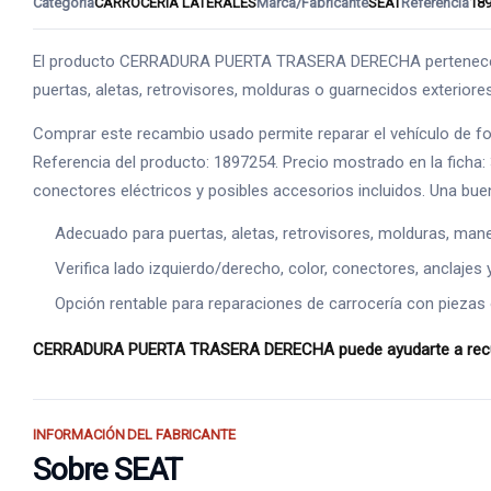
Categoría
CARROCERIA LATERALES
Marca/Fabricante
SEAT
Referencia
18
El producto CERRADURA PUERTA TRASERA DERECHA pertenece a C
puertas, aletas, retrovisores, molduras o guarnecidos exteriores.
Comprar este recambio usado permite reparar el vehículo de f
Referencia del producto: 1897254. Precio mostrado en la ficha:
conectores eléctricos y posibles accesorios incluidos. Una bue
Adecuado para puertas, aletas, retrovisores, molduras, manet
Verifica lado izquierdo/derecho, color, conectores, anclajes 
Opción rentable para reparaciones de carrocería con piezas o
CERRADURA PUERTA TRASERA DERECHA puede ayudarte a recupera
INFORMACIÓN DEL FABRICANTE
Sobre SEAT