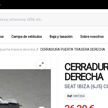
0
os
Campa de vehículos
Baja y tasación
Sobre nosotros
puerta trasera derecha
CERRADURA PUERTA TRASERA DERECHA
CERRADUR
DERECHA
SEAT IBIZA (6J5) 
Ref.
1897254