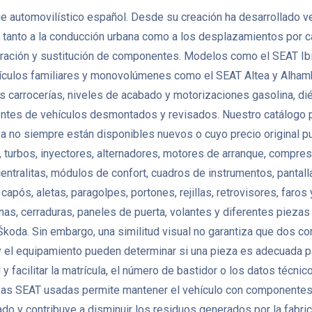
e automovilístico español. Desde su creación ha desarrollado v
tanto a la conducción urbana como a los desplazamientos por ca
ación y sustitución de componentes. Modelos como el SEAT Ibiz
ículos familiares y monovolúmenes como el SEAT Altea y Alham
carrocerías, niveles de acabado y motorizaciones gasolina, dié
s de vehículos desmontados y revisados. Nuestro catálogo pu
ya no siempre están disponibles nuevos o cuyo precio original p
 turbos, inyectores, alternadores, motores de arranque, compres
ralitas, módulos de confort, cuadros de instrumentos, pantall
após, aletas, paragolpes, portones, rejillas, retrovisores, faros 
nas, cerraduras, paneles de puerta, volantes y diferentes pie
koda. Sin embargo, una similitud visual no garantiza que dos c
a y el equipamiento pueden determinar si una pieza es adecuada pa
 facilitar la matrícula, el número de bastidor o los datos técni
ezas SEAT usadas permite mantener el vehículo con componentes or
tado y contribuye a disminuir los residuos generados por la fa