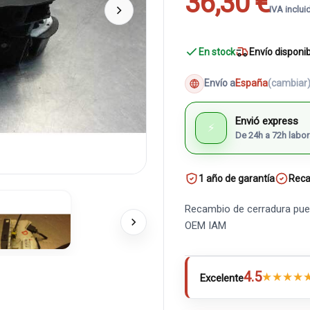
36,30 €
IVA inclui
En stock
Envío disponi
Envío a
España
(cambiar
Envió express
⚡
De 24h a 72h labor
1 año de garantía
Reca
Recambio de cerradura puert
OEM IAM
4.5
★
★
★
★
Excelente