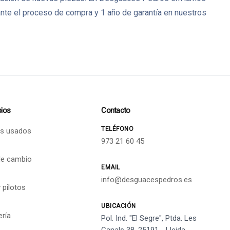
nte el proceso de compra y 1 año de garantía en nuestros
ios
Contacto
TELÉFONO
s usados
973 21 60 45
de cambio
EMAIL
info@desguacespedros.es
 pilotos
UBICACIÓN
ería
Pol. Ind. "El Segre", Ptda. Les
Canals 38, 25191 - Lleida