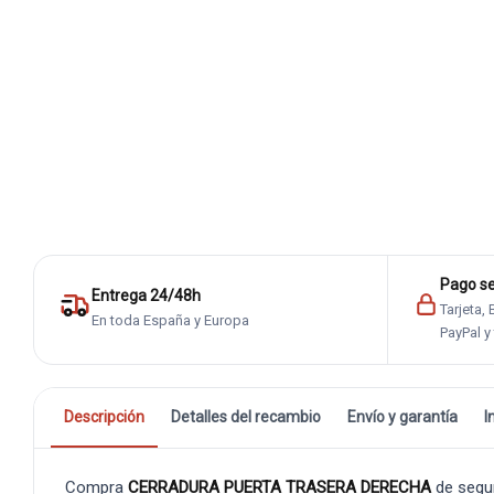
Pago s
Entrega 24/48h
Tarjeta,
En toda España y Europa
PayPal y
Descripción
Detalles del recambio
Envío y garantía
I
Compra
CERRADURA PUERTA TRASERA DERECHA
de segu