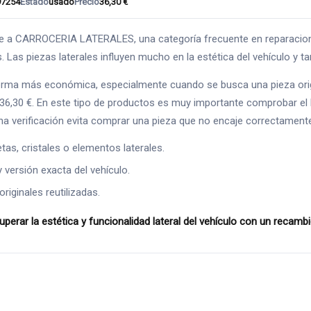
97254
Estado
usado
Precio
36,30 €
ARROCERIA LATERALES, una categoría frecuente en reparaciones d
 Las piezas laterales influyen mucho en la estética del vehículo y tam
orma más económica, especialmente cuando se busca una pieza orig
 36,30 €. En este tipo de productos es muy importante comprobar el 
na verificación evita comprar una pieza que no encaje correctament
as, cristales o elementos laterales.
y versión exacta del vehículo.
riginales reutilizadas.
r la estética y funcionalidad lateral del vehículo con un recam