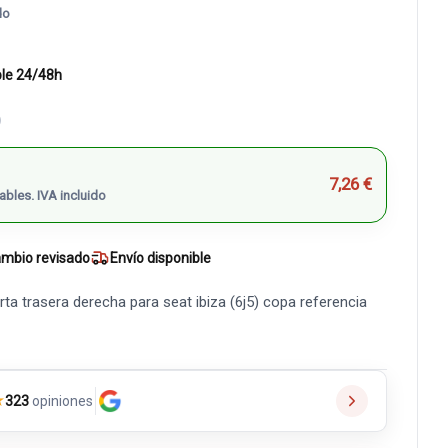
do
ble 24/48h
)
7,26 €
ables. IVA incluido
mbio revisado
Envío disponible
a trasera derecha para seat ibiza (6j5) copa referencia
★
323
opiniones