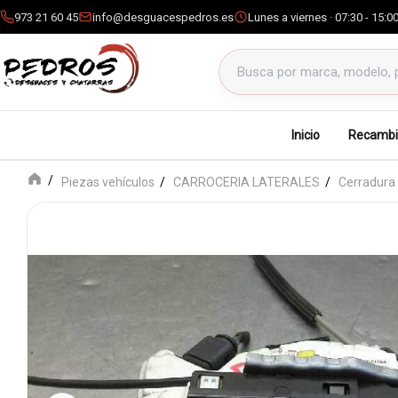
973 21 60 45
info@desguacespedros.es
Lunes a viernes · 07:30 - 15:0
Buscar productos
Inicio
Recambi
Piezas vehículos
CARROCERIA LATERALES
Cerradura 