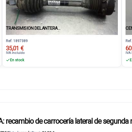
TRANSMISION DELANTERA...
CE
Ref. 1897389
Ref
35,01 €
60
IVA incluido
IVA 
En stock
E
cambio de carrocería lateral de segunda