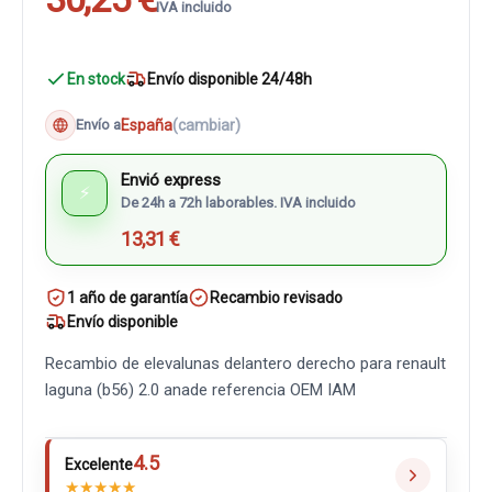
IVA incluido
En stock
Envío disponible 24/48h
España
(cambiar)
Envío a
Envió express
⚡
De 24h a 72h laborables. IVA incluido
13,31 €
1 año de garantía
Recambio revisado
Envío disponible
Recambio de elevalunas delantero derecho para renault
laguna (b56) 2.0 anade referencia OEM IAM
4.5
Excelente
★
★
★
★
★