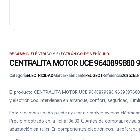
RECAMBIO ELÉCTRICO Y ELECTRÓNICO DE VEHÍCULO
CENTRALITA MOTOR UCE 9640899880 9639
Categoría
ELECTRICIDAD
Marca/Fabricante
PEUGEOT
Referencia
2635265
E
El producto CENTRALITA MOTOR UCE 9640899880 9639587680 R04
y electrónicos intervienen en arranque, confort, seguridad, ilu
Este recambio usado puede ayudar a resolver averías eléctrica
Precio mostrado en la ficha: 36,30 €. Antes de comprar, revisa 
adaptación en taller. En componentes electrónicos, la referenci