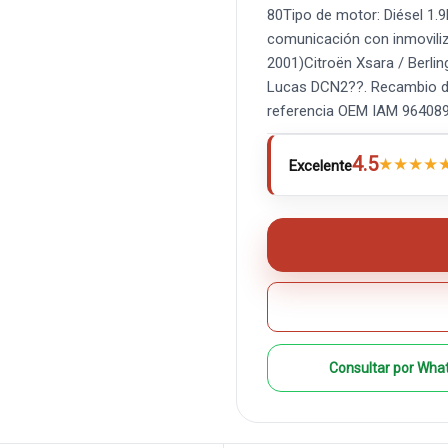
80Tipo de motor: Diésel 1.9
comunicación con inmovili
2001)Citroën Xsara / Berl
Lucas DCN2??. Recambio de 
referencia OEM IAM 9640
4.5
★
★
★
★
Excelente
Consultar por Wha