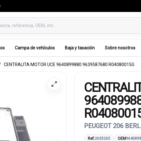
0
os
Campa de vehículos
Baja y tasación
Sobre nosotros
CENTRALITA MOTOR UCE 9640899880 9639587680 R04080015G
CENTRALI
96408998
R0408001
PEUGEOT 206 BERL
Ref.
2635265
OEM
964089