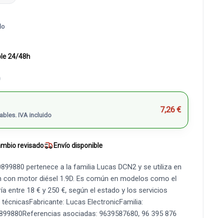
do
ble 24/48h
)
7,26 €
ables. IVA incluido
mbio revisado
Envío disponible
899880 pertenece a la familia Lucas DCN2 y se utiliza en
ën con motor diésel 1.9D. Es común en modelos como el
ía entre 18 € y 250 €, según el estado y los servicios
s técnicasFabricante: Lucas ElectronicFamilia:
899880Referencias asociadas: 9639587680, 96 395 876