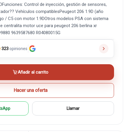
DFunciones: Control de inyección, gestión de sensores,
zador?? Vehículos compatiblesPeugeot 206 1.9D (año
ingo / C5 con motor 1.9DOtros modelos PSA con sistema
centralita motor uce para peugeot 206 berlina xr
899880 9639587680 R04080015G
★
323
opiniones
Añadir al carrito
Hacer una oferta
tsApp
Llamar