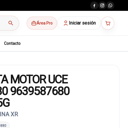
search
Iniciar sesión
Área Pro
Contacto
TA MOTOR UCE
80 9639587680
5G
INA XR
9880