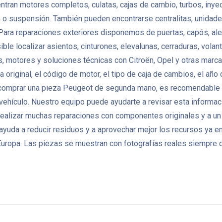
ran motores completos, culatas, cajas de cambio, turbos, inye
n o suspensión. También pueden encontrarse centralitas, unidad
ara reparaciones exteriores disponemos de puertas, capós, aleta
osible localizar asientos, cinturones, elevalunas, cerraduras, vol
otores y soluciones técnicas con Citroën, Opel y otras marcas 
original, el código de motor, el tipo de caja de cambios, el año 
 comprar una pieza Peugeot de segunda mano, es recomendable co
l vehículo. Nuestro equipo puede ayudarte a revisar esta informac
ealizar muchas reparaciones con componentes originales y a un
 ayuda a reducir residuos y a aprovechar mejor los recursos ya
ropa. Las piezas se muestran con fotografías reales siempre q