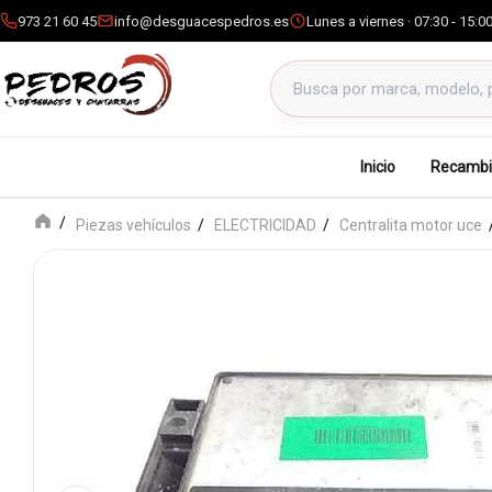
973 21 60 45
info@desguacespedros.es
Lunes a viernes · 07:30 - 15:0
Buscar productos
Inicio
Recambi
Piezas vehículos
ELECTRICIDAD
Centralita motor uce