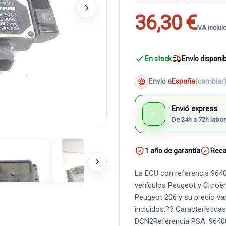
36,30 €
IVA inclui
En stock
Envío disponi
Envío a
España
(cambiar
Envió express
⚡
De 24h a 72h labor
1 año de garantía
Reca
La ECU con referencia 9640
vehículos Peugeot y Citro
Peugeot 206 y su precio var
incluidos.?? Característica
DCN2Referencia PSA: 9640