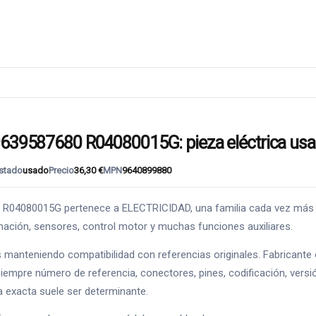
587680 R04080015G: pieza eléctrica usa
stado
usado
Precio
36,30 €
MPN
9640899880
080015G pertenece a ELECTRICIDAD, una familia cada vez más imp
minación, sensores, control motor y muchas funciones auxiliares.
s manteniendo compatibilidad con referencias originales. Fabricant
siempre número de referencia, conectores, pines, codificación, versi
a exacta suele ser determinante.