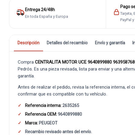
Pago s
Entrega 24/48h
Tarjeta,
En toda España y Europa
PayPal y
Descripción
Detalles del recambio
Envío y garantía
I
Compra
CENTRALITA MOTOR UCE 9640899880 963958768
Pedrós. Es una pieza revisada, lista para enviar y una alte
garantía.
Antes de realizar el pedido, revisa la referencia interna, el
confirmar que es compatible con tu vehículo.
Referencia interna:
2635265
Referencia OEM:
9640899880
Marca:
PEUGEOT
Recambio revisado antes del envío.