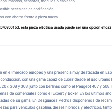
ricos, mandos, sensores, módulos o cableado.
osible necesidad de codificación.
os con ahorro frente a pieza nueva.
015G, esta pieza eléctrica usada puede ser una opción eficaz pa
 en el mercado europeo y una presencia muy destacada en España
de conducción, con una gama capaz de cubrir desde el uso urbano
 207, 208 y 308, junto con berlinas como el Peugeot 407 y 508
demás de comerciales como el Expert y Boxer. En los últimos año
trificadas de su gama. En Desguaces Pedrós disponemos de reca
iezas para vehículos gasolina, diésel, híbridos y eléctricos, t