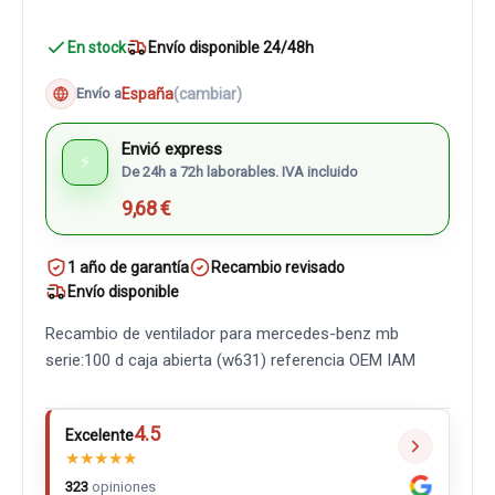
En stock
Envío disponible 24/48h
España
(cambiar)
Envío a
Envió express
⚡
De 24h a 72h laborables. IVA incluido
9,68 €
1 año de garantía
Recambio revisado
Envío disponible
Recambio de ventilador para mercedes-benz mb
serie:100 d caja abierta (w631) referencia OEM IAM
4.5
Excelente
★
★
★
★
★
323
opiniones