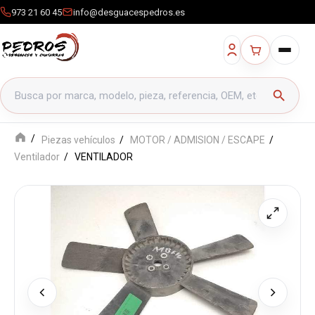
973 21 60 45
info@desguacespedros.es
Buscar productos
search
Piezas vehículos
MOTOR / ADMISION / ESCAPE
Ventilador
VENTILADOR