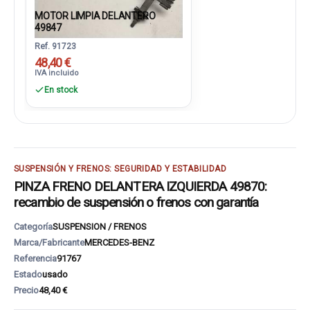
MOTOR LIMPIA DELANTERO
49847
Ref. 91723
48,40 €
IVA incluido
En stock
SUSPENSIÓN Y FRENOS: SEGURIDAD Y ESTABILIDAD
PINZA FRENO DELANTERA IZQUIERDA 49870:
recambio de suspensión o frenos con garantía
Categoría
SUSPENSION / FRENOS
Marca/Fabricante
MERCEDES-BENZ
Referencia
91767
Estado
usado
Precio
48,40 €