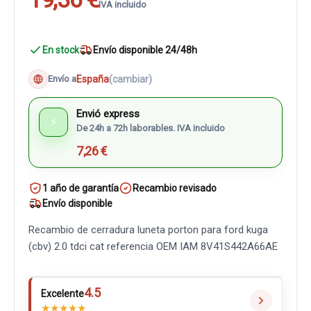
IVA incluido
En stock
Envío disponible 24/48h
España
(cambiar)
Envío a
Envió express
⚡
De 24h a 72h laborables. IVA incluido
7,26 €
1 año de garantía
Recambio revisado
Envío disponible
Recambio de cerradura luneta porton para ford kuga
(cbv) 2.0 tdci cat referencia OEM IAM 8V41S442A66AE
4.5
Excelente
★
★
★
★
★