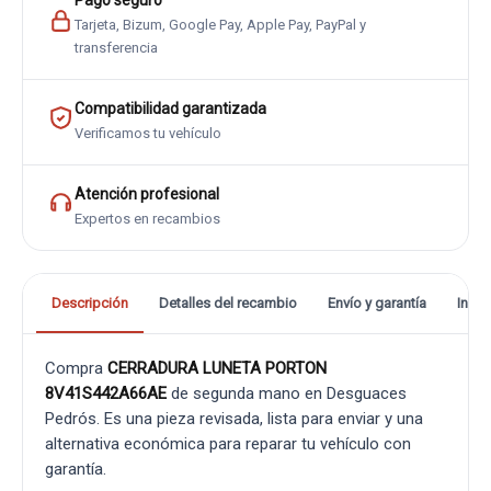
Pago seguro
Tarjeta, Bizum, Google Pay, Apple Pay, PayPal y
transferencia
Compatibilidad garantizada
Verificamos tu vehículo
Atención profesional
Expertos en recambios
Descripción
Detalles del recambio
Envío y garantía
Info
Compra
CERRADURA LUNETA PORTON
8V41S442A66AE
de segunda mano en Desguaces
Pedrós. Es una pieza revisada, lista para enviar y una
alternativa económica para reparar tu vehículo con
garantía.