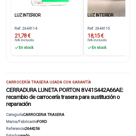
LUZ INTERIOR
LUZ INTERIOR
Ref. 2644114
Ref. 2644115
21,78 €
18,15 €
IVA incluido
IVA incluido
En stock
En stock
CARROCERÍA TRASERA USADA CON GARANTÍA
CERRADURA LUNETA PORTON 8V41S442A66AE:
recambio de carrocería trasera para sustitución o
reparación
Categoría
CARROCERIA TRASERA
Marca/Fabricante
FORD
Referencia
2644256
Estado
usado