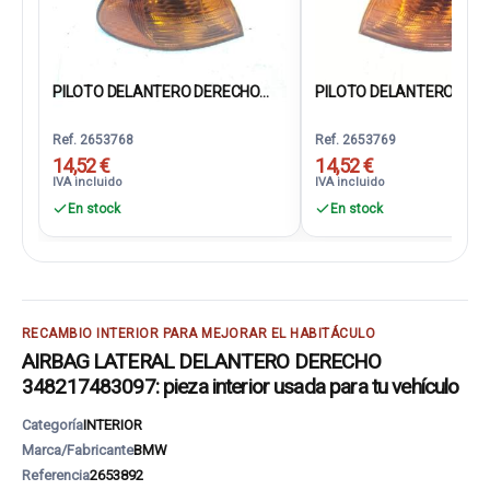
PILOTO DELANTERO DERECHO...
PILOTO DELANTERO IZQUI
Ref. 2653768
Ref. 2653769
14,52 €
14,52 €
IVA incluido
IVA incluido
En stock
En stock
RECAMBIO INTERIOR PARA MEJORAR EL HABITÁCULO
AIRBAG LATERAL DELANTERO DERECHO
348217483097: pieza interior usada para tu vehículo
Categoría
INTERIOR
Marca/Fabricante
BMW
Referencia
2653892