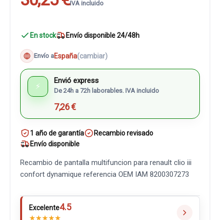
IVA incluido
En stock
Envío disponible 24/48h
España
(cambiar)
Envío a
Envió express
⚡
De 24h a 72h laborables. IVA incluido
7,26 €
1 año de garantía
Recambio revisado
Envío disponible
Recambio de pantalla multifuncion para renault clio iii
confort dynamique referencia OEM IAM 8200307273
4.5
Excelente
★
★
★
★
★