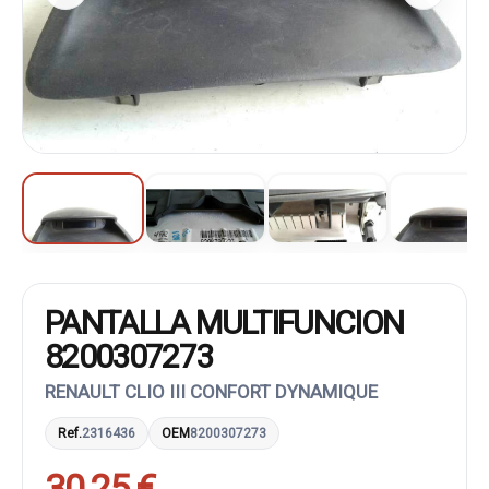
PANTALLA MULTIFUNCION
8200307273
RENAULT CLIO III CONFORT DYNAMIQUE
Ref.
2316436
OEM
8200307273
30,25 €