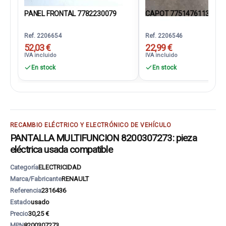
PANEL FRONTAL 7782230079
CAPOT 7751476113
Ref. 2206654
Ref. 2206546
52,03 €
22,99 €
IVA incluido
IVA incluido
En stock
En stock
RECAMBIO ELÉCTRICO Y ELECTRÓNICO DE VEHÍCULO
PANTALLA MULTIFUNCION 8200307273: pieza
eléctrica usada compatible
Categoría
ELECTRICIDAD
Marca/Fabricante
RENAULT
Referencia
2316436
Estado
usado
Precio
30,25 €
MPN
8200307273